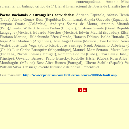
contemporânea. Antonio Mira
apresentar um balanço crítico da 1ª Bienal Internacional de Poesia de Brasília (no 
Poetas nacionais e estrangeiros convidados:
Adriano Espínola, Afonso Henri
(Cuba), Alexis Gómez Rosa (Repúbica Dominicana), Aleyda Quevedo (Equador), A
Amparo Osorio (Colômbia), Andityas Soares de Moura, Antonio Mirand
(Peru),Cláudio Willer, Clemente Padim (Uruguai), Cristiane Grando (Brasil/Repúb
Langagne (México), Eduardo Mosches (México), Edwin Madrid (Equador), Elisa 
Floriano Martins, Hildebrando Pérez Grande, Horacio Dídimo, Isolda Hurtado (Ni
Jorge Ariel Madrazo (Argentina), José Angel Leyva (México), José Geraldo Neres
Verde), José Luis Vega (Porto Rico), José Santiago Naud, Jotamario Arbelaez 
(Chile), Luis Carlos Patraquim (Moçambique), Manuel Mora Serrano , Marco Lucc
(Espanha), Nicolau Saião (Portugal), Norberto Codima (Cuba), Omar Lara (Chile)
Príncipe), Oswaldo Barroso, Paulo Bruscky, Rodolfo Häsler (Cuba), Rosa Alice 
Mondragón (Mèxico), Rosa Alice Branco (Portugal), Uberto Stabile (España), Van
William Silva. Um mega-evento literário e de poesia. Imperdível!
Leia mais em:
http://www.rpsfeiras.com.br/Feiras/ceara2008/default.asp