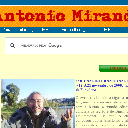
8ª BIENAL INTERNACIONAL 
- 12 A 21 novembro de 2008, n
de Fortaleza
O evento, além de abrigar a tra
lançamentos e sessões plenárias
com a leitura, o mundo editor
culturais da região e do Brasil,
gravitacional. De fato, o cu
convocou poetas brasileiros e h
leituras e debates sobre o estado