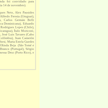
nda foi convidado para
dia 14 de novembro).
ques Neto, Alex Pausides
lfredo Fressia (Uruguai),
a, Carlos Germán Belli
lica Dominicana), Eduardo
Rodrigues Lopes (Chile),
caragua), Ítalo Moriconi,
, José Luis Tavares (Cabo
(Colômbia), Juan Camerón
hesi, Maria Estela Guedes
, Olinda Beja (São Tomé e
Branco (Portugal), Sérgio
essa Droz (Porto Rico), e