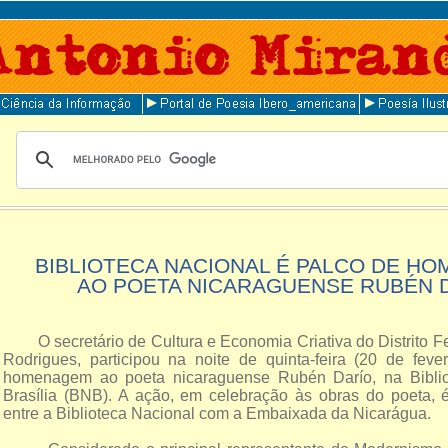
BIBLIOTECA NACIONAL É PALCO DE H
AO POETA NICARAGUENSE RUBÉN 
O secretário de Cultura e Economia Criativa do Distrito Fe
Rodrigues, participou na noite de quinta-feira (20 de feve
homenagem ao poeta nicaraguense Rubén Darío, na Biblio
Brasília (BNB). A ação, em celebração às obras do poeta, é
entre a Biblioteca Nacional com a Embaixada da Nicarágua.