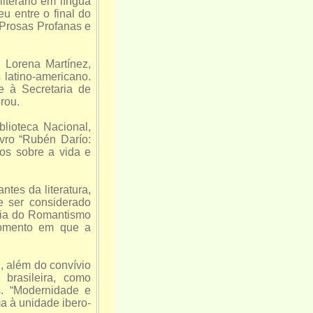
terário em língua
 entre o final do
 Prosas Profanas e
Lorena Martínez,
 latino-americano.
e à Secretaria de
rou.
lioteca Nacional,
ivro “Rubén Darío:
os sobre a vida e
es da literatura,
e ser considerado
ncia do Romantismo
momento em que a
 além do convívio
brasileira, como
. “Modernidade e
a à unidade ibero-