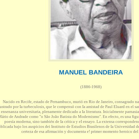
MANUEL BANDEIRA
(1886-1968)
Nacido en Recife, estado de Pernambuco, murió en Rio de Janeiro, consagrado na
rustrado por Ia turbeculosis, que le compensó con Ia amistad de Paul Eluard en el sa
a ensenanza universitaria, plenamente dedicado a Ia literatura. Inicialmente parnasi
ário de Andrade como "o São João Batista do Modernismo".
En efecto, es una figu
poesía moderna, sino también de Ia crítica y eI ensayo. La extensa correspondenc
blicada bajo los auspicios dei Instituto de Estudios Brasilenos de Ia Universidad d
certeza de esa afirmación y documenta e! primer momento heroico de