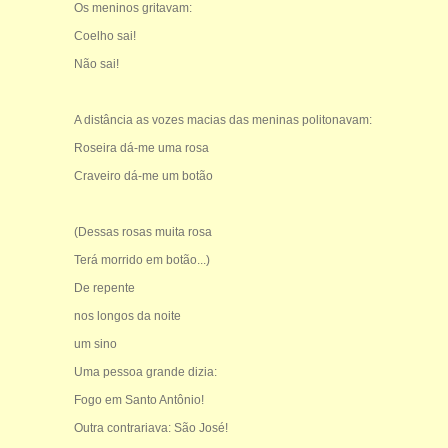
Os meninos gritavam:
Coelho sai!
Não sai!
A distância as vozes macias das meninas politonavam:
Roseira dá-me uma rosa
Craveiro dá-me um botão
(Dessas rosas muita rosa
Terá morrido em botão...)
De repente
nos longos da noite
um sino
Uma pessoa grande dizia:
Fogo em Santo Antônio!
Outra contrariava: São José!