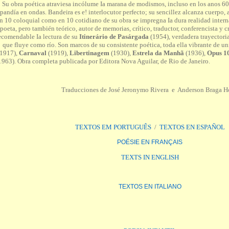
Su obra poética atraviesa incólume Ia marana de modismos, incluso en los anos 6
pandía en ondas. Bandeira es e! interlocutor perfecto; su sencillez alcanza cuerpo, 
n 10 coloquial como en 10 cotidiano de su obra se impregna Ia dura realidad intern
poeta, pero también teórico, autor de memorias, crítico, traductor, conferencista y c
ecomendable Ia lectura de su
Itinerário de Pasárgada
(1954), verdadera trayectori
que fluye como río. Son marcos de su consistente poética, toda ella vibrante de u
(1917),
Carnaval
(1919),
Libertinagem
(1930),
Estrela da Manhã
(1936),
Opus 1
1963).
Obra completa publicada por Editora Nova Aguilar, de Rio de Jane
Traducciones de José Jeronymo Rivera e Anderson Braga H
TEXTOS EM PORTUGUÊS
/
TEXTOS EN ESPAÑOL
POÉSIE EN FRANÇAIS
TEXTS IN ENGLISH
TEXTOS EN ITALIANO