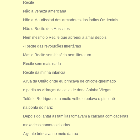
Recife
Não a Veneza americana
Não a Mauritsstad dos armadores das Índias Ocidentais
Não o Recife dos Mascates
Nem mesmo o Recife que aprendi a amar depois
- Recife das revoluções libertárias
Mas o Recife sem história nem literatura
Recife sem mais nada
Recife da minha infância
A rua da União onde eu brincava de chicote-queimado
e partia as vidraças da casa de dona Aninha Viegas
Totônio Rodrigues era muito velho e botava o pincenê
na ponta do nariz
Depois do jantar as famílias tomavam a calçada com cadeiras
mexericos namoros risadas
A gente brincava no meio da rua