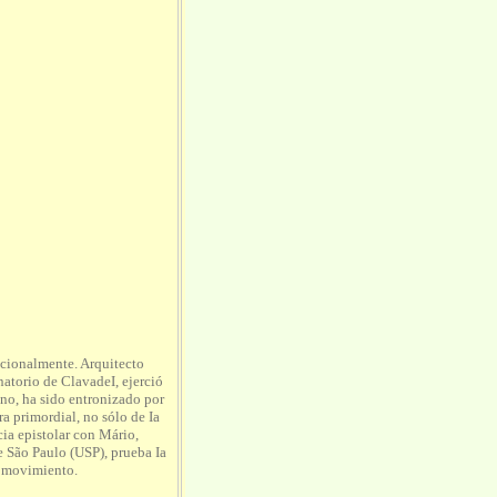
cionalmente. Arquitecto
natorio de ClavadeI, ejerció
ano, ha sido entronizado por
ra primordial, no sólo de Ia
ia epistolar con Mário,
e São Paulo (USP), prueba Ia
l movimiento.