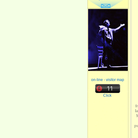
on-line - visitor map
Click
f
I
M
pu