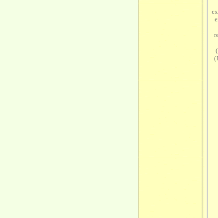
ex
e
r
(