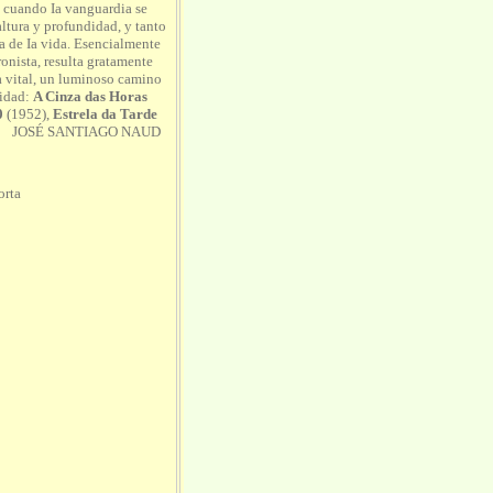
0 cuando Ia vanguardia se
altura y profundidad, y tanto
a de Ia vida. Esencialmente
ronista, resulta gratamente
a vital, un luminoso camino
nidad:
A Cinza das Horas
0
(1952),
Estrela da Tarde
iro. JOSÉ SANTIAGO NAUD
orta