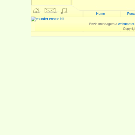
Home
Poeta
Envie mensagem a
webmaster
Copyrig