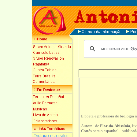
É poeta e professora de biologia 
Autora de
Flor-da-Abissínia,
li
Cortés para o espanhol - publica