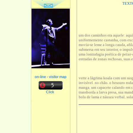
TEXT
um dos caminhos era aquele: aquát
uniformemente castanha, com exce
movia-se leme a longa cauda, afi
submersa em seu interior, o impul
uma lontrafagia poética de peixe-an
entradas de zonas rochosas, suas 
on-line - visitor map
verte a lágrima koala com um suspi
invisível. no chão. o besouro rod
manga. um capacete calando em ca
transborda a larva presa, sua man
Click
bola de lama e náusea verbal. sola