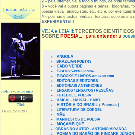
2
– pela Internet, vai a todo o mundo, de onde tamb
3
–
você vai a outras páginas e temas: biografias, fo
poesia visual, anarquistas, etc, etc e, por eventuais l
4 –
poemas e textos: verbais, textuais, sonoros e a
EXPERIMENTE!!!
VEJA e LEIA!!!:
TERCETOS CIENTÍFICOS
SOBRE
POESIA...
para
entender
a
poesia
ANGOLA
BRAZILIAN POETRY
CABO VERDE
E-BOOkS-
issuu.com»
E-BOOKS E LIVROS-amazon.com
EDITORAS E EDITORES
EDITORIAIS ANTERIORES
ENSAIOS / ENSAYOS / RESEÑAS
on-line
-
visitor map
FUTEBOL E POESIA
HAICAI – HAIKAI – HAIKU
HISTÓRIA DO BRASIL
( Poemas )
Click
LITERATURA DE CORDEL
Desde 25/06/2008
MÃE
MANIFESTOS DE POESIA
MOÇAMBIQUE
OBRAS DO AUTOR - ANTONIO MIRANDA
POEMA DO BARÃO DE PINDARÉ JÚNIOR