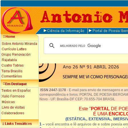
ISSN 2447-1178
-
E-mail para envio de mensagens e ar
correspondência e livros: PORTAL DE POESIA IBEROAME
Novo - UF: Brasília-DF CEP: 70.655-704 BRASIL
Este "
PORTAL
DE POE
É UMA
ENCICL
(ESTÁTICA
, EXTENSIVA
, IMERSI
1
2
1 –
você encontra e lê arquivos de e sobre poesia e