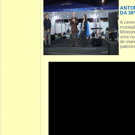
ANTON
DA 36
A cerim
montado
Ministé
uma num
de stan
palestra