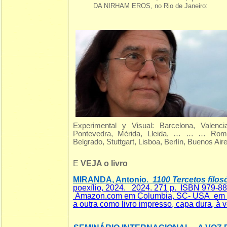
DA NIRHAM EROS, no Rio de Janeiro:
Experimental y Visual: Barcelona, Valenci
Pontevedra, Mérida, Lleida, … … … Roma,
Belgrado, Stuttgart, Lisboa, Berlín, Buenos Air
E
VEJA o livro
MIRANDA, Antonio.
1100 Tercetos filosó
poexílio, 2024. 2024. 271 p. ISBN 979-8
Amazon.com em Columbia, SC- USA em dua
a outra como livro impresso, capa dura, à v