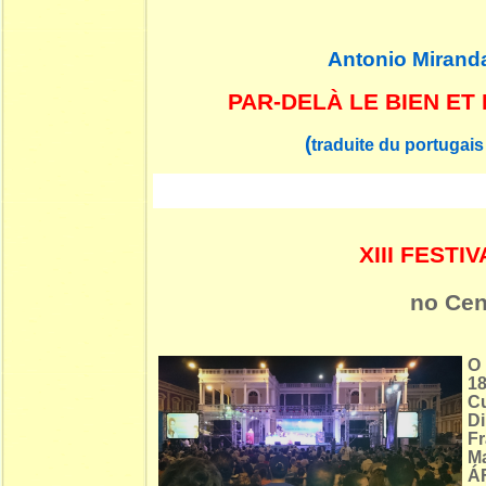
Antonio Mirand
PAR-DELÀ LE BIEN ET
(
traduite du portugais
XIII FEST
no Cen
O 
18
C
D
Fr
M
ÁF