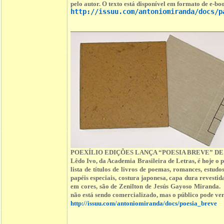
pelo autor. O texto está disponível em formato de e-boo
http://issuu.com/antoniomiranda/docs/p
POEXÍLIO EDIÇÕES LANÇA “POESIA BREVE” DE
Lêdo Ivo, da Academia Brasileira de Letras, é hoje o
lista de títulos de livros de poemas, romances, est
papéis especiais, costura japonesa, capa dura revestid
em cores, são de Zenilton de Jesús Gayoso Miranda. 
não está sendo comercializado, mas o público pode ver 
http://issuu.com/antoniomiranda/docs/poesia_breve