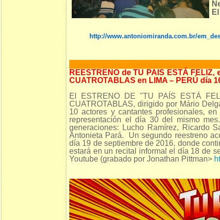
Ne
El
http://www.antoniomiranda.com.br/em_des
REESTRENO de TU PAIS ESTÁ FELIZ, 
CUATROTABLAS en LIMA – PERÚ día 
El ESTRENO DE "TU PAÍS ESTÁ FELIZ"
CUATROTABLAS, dirigido por Mário Delga
10 actores y cantantes profesionales, e
representación el día 30 del mismo mes. 
generaciones: Lucho Ramírez, Ricardo Sa
Antonieta Pará. Un segundo reestreno aco
día 19 de septiembre de 2016, donde conti
estará en un recital informal el día 18 de 
Youtube (grabado por Jonathan Pittman>
h