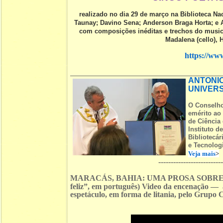
realizado no dia 29 de março na Biblioteca N
Taunay; Davino Sena; Anderson Braga Horta; e 
com composições inéditas e trechos do musica
Madalena (cello), H
https://w
ANTONIO
UNIVERS
O Conselho
emérito ao
de Ciência
Instituto d
Bibliotecár
e Tecnologi
Veja mais
>
-------------------------
MARACÁS, BAHIA: UMA PROSA SOBRE VE
feliz”, em português) Video da encenação —
espetáculo, em forma de litania, pelo Grupo 