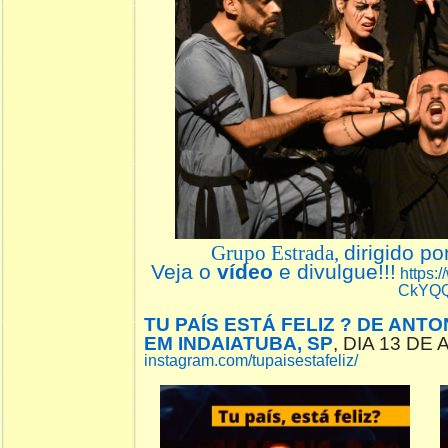
Grupo Estrada,
dirigido po
Veja o
vídeo
e divulgue!!!
https:
CkYQ
TU PAÍS ESTÁ FELIZ ? DE ANT
EM INDAIATUBA, SP
, DIA 13 DE
instagram.com/tupaisestafeliz/