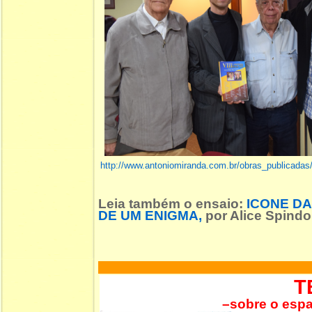
http://www.antoniomiranda.com.br/obras_publicadas
Leia também o ensaio
:
ICONE DA
DE UM ENIGMA
,
por Alice Spindol
T
–sobre o espa