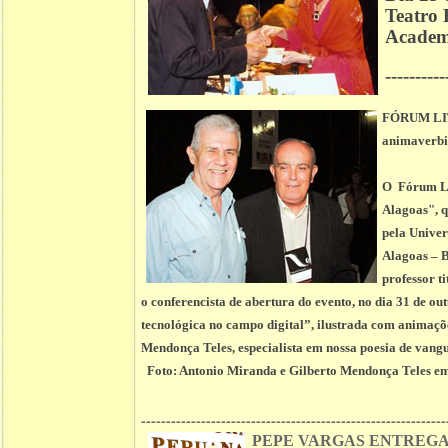
Teatro
Academi
----------
FÓRUM LIT
animaverbi
O Fórum Lit
Alagoas", q
pela Univer
Alagoas – B
professor t
o conferencista de abertura do evento, no dia 31 de o
tecnológica no campo digital”, ilustrada com animações
Mendonça Teles, especialista em nossa poesia de vangu
Foto:
Antonio Miranda e Gilberto Mendonça Teles
em
-------------------------------------------------------------
PEPE VARGAS
ENTREGA