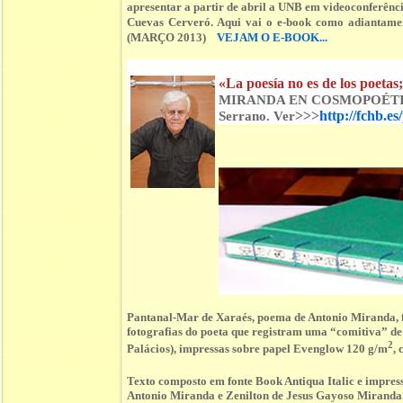
apresentar a partir de abril a UNB em videoconferên
Cuevas Cerveró. Aqui vai o e-book como adiant
(MARÇO 2013)
VEJAM O E-BOOK...
«La poesía no es de los poetas;
MIRANDA EN COSMOPOÉTICA 2
>>>
http://fchb.e
Serrano. Ver
Pantanal-Mar de Xaraés, poema de Antonio Miranda, 
fotografias do poeta que registram uma “comitiva” 
2
Palácios), impressas sobre papel Evenglow 120 g/m
,
Texto composto em fonte Book Antiqua Italic e impre
Antonio Miranda e Zenilton de Jesus Gayoso Miranda.