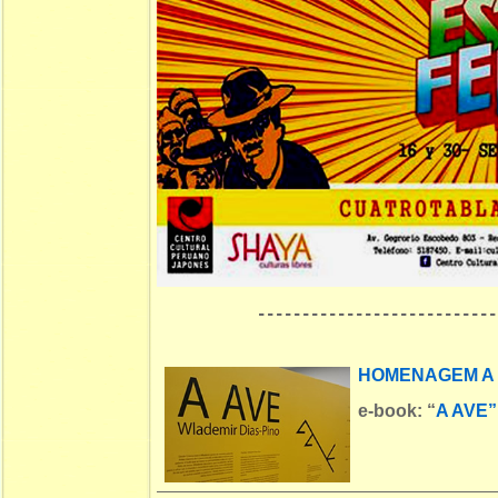
---------------------------
HOMENAGEM A 
e-book:
“
A AVE”