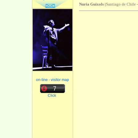
Nuria Guixols
(Santiago de Chile -
on-line - visitor map
Click