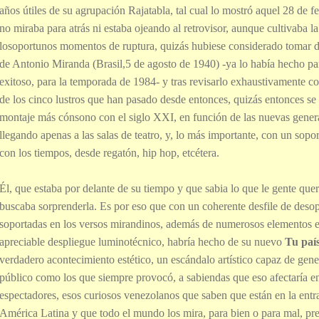
años útiles de su agrupación Rajatabla, tal cual lo mostró aquel 28 de f
no miraba para atrás ni estaba ojeando al retrovisor, aunque cultivaba la
losoportunos momentos de ruptura, quizás hubiese considerado tomar 
de Antonio Miranda (Brasil,5 de agosto de 1940) -ya lo había hecho pa
exitoso, para la temporada de 1984- y tras revisarlo exhaustivamente co
de los cinco lustros que han pasado desde entonces, quizás entonces se
montaje más cónsono con el siglo XXI, en función de las nuevas gener
llegando apenas a las salas de teatro, y, lo más importante, con un sop
con los tiempos, desde regatón, hip hop, etcétera.
Él, que estaba por delante de su tiempo y que sabia lo que le gente quer
buscaba sorprenderla. Es por eso que con un coherente desfile de desop
soportadas en los versos mirandinos, además de numerosos elementos 
apreciable despliegue luminotécnico, habría hecho de su nuevo
Tu país
verdadero acontecimiento estético, un escándalo artístico capaz de gen
público como los que siempre provocó, a sabiendas que eso afectaría en
espectadores, esos curiosos venezolanos que saben que están en la entr
América Latina y que todo el mundo los mira, para bien o para mal, pr