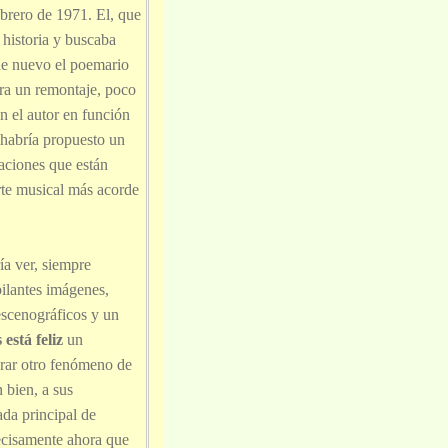
ebrero de 1971. El, que
 historia y buscaba
de nuevo el poemario
ra un remontaje, poco
n el autor en función
 habría propuesto un
aciones que están
orte musical más acorde
ía ver, siempre
ilantes imágenes,
escenográficos y un
 está feliz
un
erar otro fenómeno de
 bien, a sus
ada principal de
ecisamente ahora que