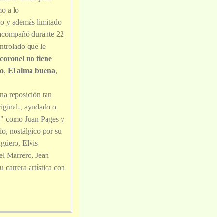
mo a lo
lo y además limitado
o acompañó durante 22
ntrolado que le
 coronel no tiene
jo
,
El alma buena
,
na reposición tan
riginal-, ayudado o
es" como Juan Pages y
o, nostálgico por su
güero, Elvis
el Marrero, Jean
 carrera artística con