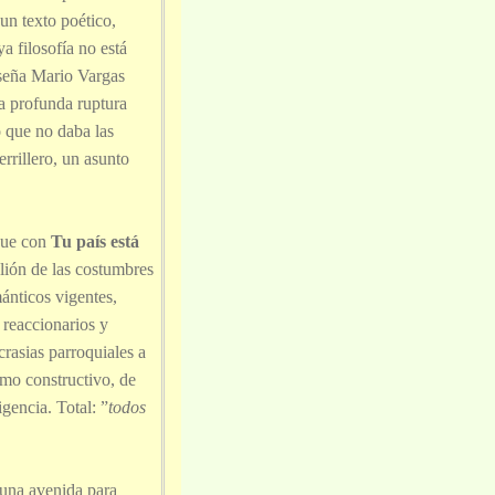
un texto poético,
 filosofía no está
nseña Mario Vargas
a profunda ruptura
 que no daba las
rrillero, un asunto
que con
Tu país está
elión de las costumbres
ánticos vigentes,
 reaccionarios y
ncrasias parroquiales a
smo constructivo, de
gencia. Total: ”
todos
, una avenida para