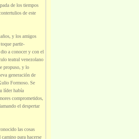
spada de los tiempos
ontertulios de este
 años, y los amigos
toque partir-
dio a conocer y con el
culo teatral venezolano
e propuso, y lo
eva generación de
 Xulio Formoso. Se
u líder había
 amores comprometidos,
lamando el despertar
 conocido las cosas
el camino para hacerse