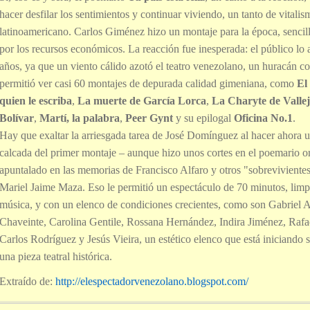
hacer desfilar los sentimientos y continuar viviendo, un tanto de vitalis
latinoamericano. Carlos Giménez hizo un montaje para la época, sencil
por los recursos económicos. La reacción fue inesperada: el público l
años, ya que un viento cálido azotó el teatro venezolano, un huracán co
permitió ver casi 60 montajes de depurada calidad gimeniana, como
El
quien le escriba
,
La muerte de García Lorca
,
La Charyte de Valle
Bolívar
,
Martí, la palabra
,
Peer Gynt
y su epilogal
Oficina No.1
.
Hay que exaltar la arriesgada tarea de José Domínguez al hacer ahora u
calcada del primer montaje – aunque hizo unos cortes en el poemario o
apuntalado en las memorias de Francisco Alfaro y otros "sobrevivient
Mariel Jaime Maza. Eso le permitió un espectáculo de 70 minutos, limpi
música, y con un elenco de condiciones crecientes, como son Gabriel A
Chaveinte, Carolina Gentile, Rossana Hernández, Indira Jiménez, Rafa
Carlos Rodríguez y Jesús Vieira, un estético elenco que está iniciando su
una pieza teatral histórica.
Extraído de:
http://elespectadorvenezolano.blogspot.com/