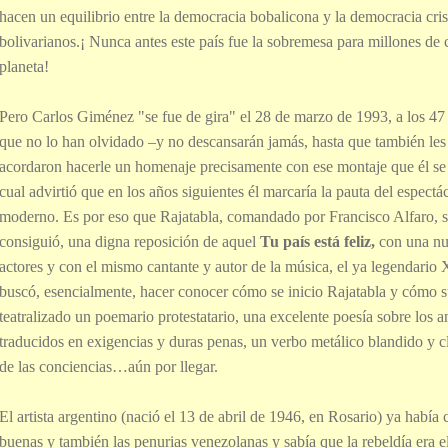
hacen un equilibrio entre la democracia bobalicona y la democracia cri
bolivarianos.¡ Nunca antes este país fue la sobremesa para millones de c
planeta!
Pero Carlos Giménez "se fue de gira" el 28 de marzo de 1993, a los 47
que no lo han olvidado –y no descansarán jamás, hasta que también les 
acordaron hacerle un homenaje precisamente con ese montaje que él se 
cual advirtió que en los años siguientes él marcaría la pauta del espectá
moderno. Es por eso que Rajatabla, comandado por Francisco Alfaro, s
consiguió, una digna reposición de aquel
Tu país está feliz,
con una nu
actores y con el mismo cantante y autor de la música, el ya legendario
buscó, esencialmente, hacer conocer cómo se inicio Rajatabla y cómo s
teatralizado un poemario protestatario, una excelente poesía sobre los
traducidos en exigencias y duras penas, un verbo metálico blandido y c
de las conciencias…aún por llegar.
El artista argentino (nació el 13 de abril de 1946, en Rosario) ya había
buenas y también las penurias venezolanas y sabía que la rebeldía era 