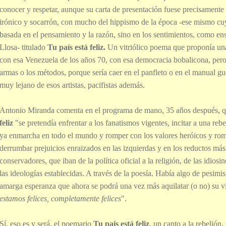
conocer y respetar, aunque su carta de presentación fuese precisamente 
irónico y socarrón, con mucho del hippismo de la época -ese mismo cuya
basada en el pensamiento y la razón, sino en los sentimientos, como e
Llosa- titulado
Tu país está feliz.
Un vitriólico poema que proponía un
con esa Venezuela de los años 70, con esa democracia bobalicona, pero
armas o los métodos, porque sería caer en el panfleto o en el manual gue
muy lejano de esos artistas, pacifistas además.
Antonio Miranda comenta en el programa de mano, 35 años después, 
feliz
"se pretendía enfrentar a los fanatismos vigentes, incitar a una reb
ya enmarcha en todo el mundo y romper con los valores heróicos y rom
derrumbar prejuicios enraizados en las izquierdas y en los reductos más
conservadores, que iban de la política oficial a la religión, de las idiosi
las ideologías establecidas. A través de la poesía. Había algo de pesimi
amarga esperanza que ahora se podrá una vez más aquilatar (o no) su vi
estamos felices, completamente felices
".
Sí, eso es y será, el poemario
Tu país está feliz
, un canto a la rebelión