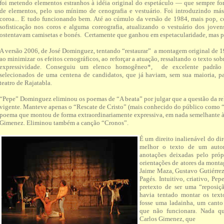
foi metendo elementos estranhos à idéia original do espetáculo — que sempre fo
de elementos, pelo uso mínimo de cenografia e vestuário. Foi introduzindo másc
coroa... E tudo funcionando bem. Até ao cúmulo da versão de 1984, mais pop, c
sofisticação nos coros e alguma coreografia, atualizando o vestuário dos jove
ostentavam camisetas e bonés. Certamente que ganhou em espetacularidade, mas p
A versão 2006, de José Dominguez, tentando “restaurar” a montagem original de 19
ao minimizar os efeitos cenográficos, ao reforçar a atuação, ressaltando o texto s
expressividade. Conseguiu um elenco homogêneo*, de excelente padrão
selecionados de uma centena de candidatos, que já haviam, sem sua maioria, pa
teatro de Rajatabla.
“Pepe” Dominguez eliminou os poemas de “A beata” por julgar que a questão da re
vigente. Manteve apenas o “Rescate de Cristo” (mais conhecido do público como “J
poema que montou de forma extraordinariamente expressiva, em nada semelhante à 
Gimenez. Eliminou também a canção “Cronos”.
É um direito inalienável do d
melhor o texto de um autor
anotações deixadas pelo próp
orientações de atores da mon
Jaime Maza, Gustavo Gutiérrez
Pagés. Intuitivo, criativo, Pep
pretexto de ser uma “reposiç
havia tentado montar os tex
fosse uma ladainha, um cant
que não funcionara. Nada q
Carlos Gimenez, que