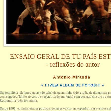
ENSAIO GERAL DE TU PAÍS EST
- reflexões do autor
Antonio Miranda
» !!!VEjA ALBUM DE FOTOS!!!
«
Um jornalista telefonou querendo saber de quem tinha sido a idéia de dramatizar 
com canções. Talvez tivesse a expectativa de um jogral com poemas em coro ou si
Respondi: a idéia foi minha.
Desde 1968, eu fazia leituras públicas de meus versos em espanhol, em eventos cult