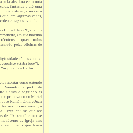
ra pela absoluta economia
aras, fantasias e até uma
om mais atores, com certa
ns que, em algumas cenas,
erdeu em agressividade.
71 (qual delas?!), acertou
obremaneira, em sua máxima
 técnicos— quase todos
ssarado pelas oficinas de
ligiosidade não está mais
esucristo estaba loco”),
“original” de Carlos
iretor montar como entende
. Remontou a partir de
rio Carlos e seguindo as
tagem primeva como Mariel
, José Ramón Ortiz e Juan
e fez sua própria versão, a
ão”. Explicou-me que até
tos de “A beata” como se
o monótomo de igreja mas
ue ver com o que fizera