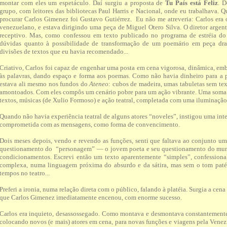
montar com eles um espetáculo. Daí surgiu a proposta de
Tu País está Feliz
. D
grupo, com leitores das bibliotecas Paul Harris e Nacional, onde eu trabalhava. 
procurar Carlos Gimenez foi Gustavo Gutiérrez. Eu não me atreveria: Carlos era
venezuelano, e estava dirigindo uma peça de Miguel Otero Silva. O diretor argent
receptivo. Mas, como confessou em texto publicado no programa de estréia do 
dúvidas quanto à possibilidade de transformação de um poemário em peça dram
divisões de textos que eu havia recomendado...
Criativo, Carlos foi capaz de engenhar uma posta em cena vigorosa, dinâmica, em
às palavras, dando espaço e forma aos poemas. Como não havia dinheiro para a 
estava ali mesmo nos fundos do
Ateneo
: cubos de madeira, umas tabuletas sem text
amontoados. Com eles compôs um cenário pobre para um ação vibrante. Uma soma
textos, músicas (de Xulio Formoso) e ação teatral, completada com uma iluminaçã
Quando não havia experiência teatral de alguns atores “noveles”, instigou uma int
comprometida com as mensagens, como forma de convencimento.
Dois meses depois, vendo e revendo as funções, senti que faltava ao conjunto um
questionamento do “personagem” — o jovem poeta e seu questionamento do mund
condicionamentos. Escrevi então um texto aparentemente “simples”, confession
complexa, numa linguagem próxima do absurdo e da sátira, mas sem o tom paté
tempos no teatro...
Preferi a ironia, numa relação direta com o público, falando à platéia. Surgia a cena
que Carlos Gimenez imediatamente encenou, com enorme sucesso.
Carlos era inquieto, desassossegado. Como montava e desmontava constantemente 
colocando novos (e mais) atores em cena, para novas funções e viagens pela Venez