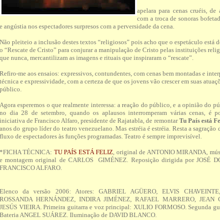
apelara para cenas cruéis, de
com a troca de sonoras bofeta
e angústia nos espectadores surpresos com a perversidade da cena.
Não pleiteio a inclusão destes textos “religiosos” pois acho que o espetáculo está
o “Rescate de Cristo” para conjurar a manipulação de Cristo pelas instituições reli
que nunca, mercantilizam as imagens e rituais que inspiraram o “rescate”.
Refiro-me aos ensaios: expressivos, contundentes, com cenas bem montadas e inte
técnica e expressividade, com a certeza de que os jovens vão crescer em suas atua
público.
Agora esperemos o que realmente interessa: a reação do público, e a opinião do púb
no dia 28 de setembro, quando os aplausos interromperam várias cenas, é po
iniciativa de Francisco Alfaro, presidente de Rajatabla, de remontar
Tu País
está Fe
anos do grupo líder do teatro venezuelano. Mas estréia é estréia. Resta a sagração d
fluxo de espectadores às funções programadas. Teatro é sempre imprevisível.
*FICHA TÉCNICA:
TU PAÍS ESTÁ FELIZ
, original de ANTONIO MIRANDA, m
e montagem original de CARLOS GIMÉNEZ. Reposição dirigida por JOSÉ 
FRANCISCO ALFARO.
Elenco da versão 2006: Atores: GABRIEL AGÜERO, ELVIS CHAVEINT
ROSSANDA HERNÁNDEZ, INDIRA JIMÉNEZ, RAFAEL MARRERO, JEAN 
JESÚS VIEIRA. Primeira guitarra e voz principal: XULIO FORMOSO. Segunda g
Bateria ANGEL SUÁREZ. Iluminação de DAVID BLANCO.