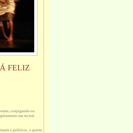
Á FELIZ
poemas, conjugando-os
mplesmente um recital.
urais e políticos, e queria