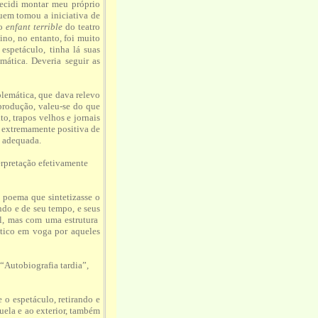
ecidi montar meu próprio
Quem tomou a iniciativa de
 o
enfant terrible
do teatro
ino, no entanto, foi muito
espetáculo, tinha lá suas
ática. Deveria seguir as
blemática, que dava relevo
produção, valeu-se do que
o, trapos velhos e jornais
 extremamente positiva de
o adequada.
erpretação efetivamente
 poema que sintetizasse o
o e de seu tempo, e seus
al, mas com uma estrutura
tico em voga por aqueles
 “Autobiografia tardia”,
o espetáculo, retirando e
uela e ao exterior, também