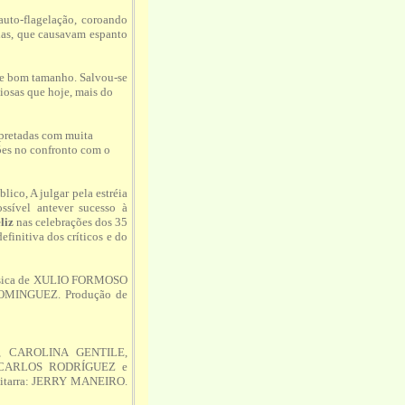
 auto-flagelação, coroando
das, que causavam espanto
 de bom tamanho. Salvou-se
giosas que hoje, mais do
rpretadas com muita
ções no confronto com o
lico, A julgar pela estréia
ssível antever sucesso à
liz
nas celebrações dos 35
efinitiva dos críticos e do
úsica de XULIO FORMOSO
DOMINGUEZ. Produção de
E, CAROLINA GENTILE,
CARLOS RODRÍGUEZ e
uitarra: JERRY MANEIRO.