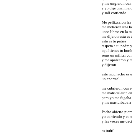
y me ungieron con 
y yo dije una mier
y salí corriendo.
Me pellizcaron las
me metieron una ho
unos libros en la 
me dijeron esta es 
esta es tu patria
respeta a tu padre 
aquí tienes tu hor
serás un militar c
y me apalearon y m
y dijeron
este muchacho es 
un anormal
me cubrieron con r
me matricularon en
pero yo me fugaba 
y me masturbaba a 
Pecho abierto pier
yo corriendo y cor
y las voces me dec
es inútil