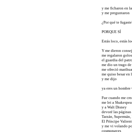
y me ficharon en l
y me preguntaron
¿Por qué te fugaste
PORQUE SÍ
Estás loco, estás lo
Y me dieron conse
me regalaron golos
el guardia del pat
me dio un trago de
me ofreció marihu
me quiso besar en 
y me dijo
ya eres un hombre v
Fue cuando me crea
me lei a Shakespea
y a Walt Disney
devoré las páginas 
Tarzán, Supermán,
El Príncipe Valient
y me vi volando po
cosmonaves