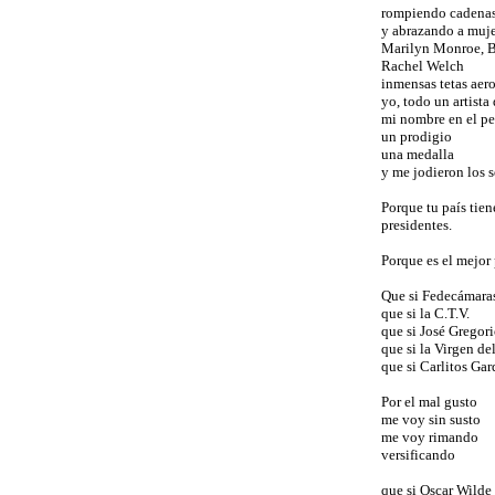
rompiendo cadenas
y abrazando a muje
Marilyn Monroe, B
Rachel Welch
inmensas tetas aer
yo, todo un artista
mi nombre en el pe
un prodigio
una medalla
y me jodieron los s
Porque tu país tien
presidentes.
Porque es el mejor
Que si Fedecámara
que si la C.T.V.
que si José Gregor
que si la Virgen d
que si Carlitos Gar
Por el mal gusto
me voy sin susto
me voy rimando
versificando
que si Oscar Wilde