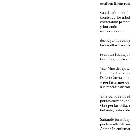
escriben líneas rosa
van decolorando lo
comiendo los árbo
ensuciando parede
y borrando
rostros surcando
destruyen los cam
las capillas barroca
te comen los mejor
tus más gratos recu
Voz:
Vine de lejos,
Bajo el sol más cal
De la infancia, por
y por las manos de
a la rebeldía de to
Vine por los emped
por las calzadas del
vine por las trillas
bufando, toda vol
Saltando fosas, baj
por las calles de 
Aprendí a enfrenta