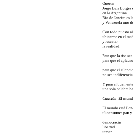
Queens
Jorge Luis Borges e
en la Argentina
Río de Janeiro es l
y Venezuela uno de
Con todo puesto al
ubicarme en el me
y rescatar
la realidad.
Para que la risa se
para que el aplaus
para que el silenci
no sea indiferencia
Y para el buen ent
una sola palabra ba
Canción:
El mundo
El mundo está llen
tú consumes pan y 
democracia
libertad
temor