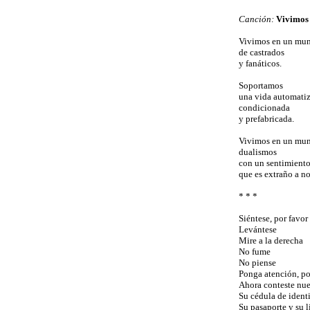
Canción:
Vivimos
Vivimos en un mun
de castrados
y fanáticos.
Soportamos
una vida automati
condicionada
y prefabricada.
Vivimos en un mun
dualismos
con un sentimiento
que es extraño a no
* * *
Siéntese, por favor
Levántese
Mire a la derecha
No fume
No piense
Ponga atención, po
Ahora conteste nue
Su cédula de ident
Su pasaporte y su l