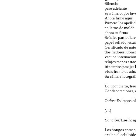
Silencio
pase adelante
su número, por fav
Ahora firme aquí,
Primero los apelli
en letras de molde
ahora su firma.
Señales particulare
papel sellado, esta
Certificado de ant
dos fiadores idóne
vacuna internacion
relojes mapas esta
itinerarios pasajes 
visas fronteras adu
Su cámara fotográf
Ud., por cierto, tra
Condecoraciones, 
Todos:
Es imposible
(…)
Canción:
Los hon
Los hongos comen 
azulan el celuloid