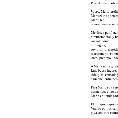
Pero donde perdí m
Voces:
Mario prefie
Manuel los poemas 
Maria lee
como quien se retoc
Me dicen panfletar
circunstancial, y h
No soy como,
no llego a,
soy prolijo, sintéti
reaccionario, comu
Ateo, plebeyo, ind
A María no le gusta
Luis busca lugares
Adalgisa, cansada 
a ún encuentra pec
Para Mario soy cere
hermético: él no e
María entiende tod
El oro que toqué se
Vuelvo por los ca
y ya son otro cami