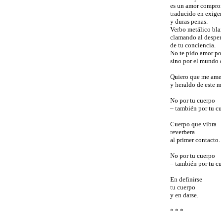
es un amor compr
traducido en exige
y duras penas.
Verbo metálico bla
clamando al desper
de tu conciencia.
No te pido amor po
sino por el mundo 
Quiero que me ame
y heraldo de este 
No por tu cuerpo
– también por tu c
Cuerpo que vibra
reverbera
al primer contacto.
No por tu cuerpo
– también por tu c
En definirse
tu cuerpo
y en darse.
* * *