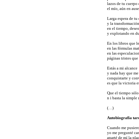
lazos de tu cuerpo
el mío, aún en ause
Larga espera de tu
y la transformació
en el tiempo, des
y explotando en du
En los libros que l
en las fórmulas ma
en las especulacion
páginas tristes que
Estás a mi alcance
y nada hay que me
conquistarte y con
es que la victoria e
Que el tiempo sólo
n i basta la simple 
(…)
Autobiografia tar
Cuando me pusier
yo me pregunté ca
aparté de mí la pla