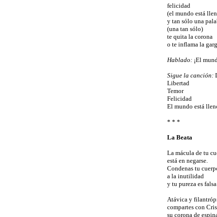
felicidad
(el mundo está llen
y tan sólo una pala
(una tan sólo)
te quita la corona
o te inflama la gar
Hablado:
¡El mundo
Sigue la canción:
Libertad
Temor
Felicidad
El mundo está llen
* * *
La Beata
La mácula de tu c
está en negarse.
Condenas tu cuerp
a la inutilidad
y tu pureza es falsa
Atávica y filantróp
compartes con Cris
su corona de espin