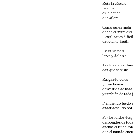
Rota la cáscara
redoma
es la herida
que aflora.
Como quien anda
donde el muro est
– explicar es difíci
entretanto inútil.
De su siembra
larva y dolores.
También los colore
con que se viste.
Rasgando velos
y membranas
desvestida de toda 
y también de toda j
Prendiendo fuego a
andar desnudo por 
Por los ruidos desp
despojados de toda
apenas el ruido ro
que el mundo encu