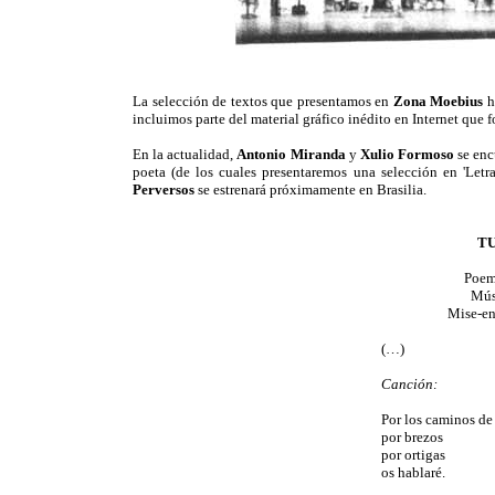
La selección de textos que presentamos en
Zona Moebius
ha
incluimos parte del material gráfico inédito en Internet que f
En la actualidad,
Antonio Miranda
y
Xulio Formoso
se enc
poeta (de los cuales presentaremos una selección en 'Let
Perversos
se estrenará próximamente en Brasilia.
TU
Poem
Mús
Mise-en
(…)
Canción:
Por los caminos de 
por brezos
por ortigas
os hablaré.