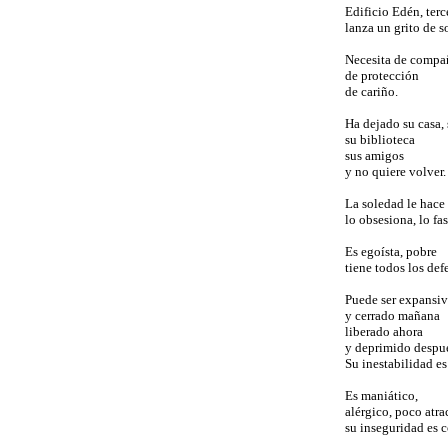
Edificio Edén, terc
lanza un grito de s
Necesita de compa
de protección
de cariño.
Ha dejado su casa, 
su biblioteca
sus amigos
y no quiere volver.
La soledad le hace
lo obsesiona, lo fas
Es egoísta, pobre
tiene todos los def
Puede ser expansi
y cerrado mañana
liberado ahora
y deprimido despu
Su inestabilidad es
Es maniático,
alérgico, poco atra
su inseguridad es 