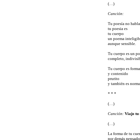
(…)
Canción:
Tu poesía no habla
tu poesia es
tu cuerpo
un poema inteligib
aunque sensible.
Tu cuerpo es un p
completo, indivisib
Tu cuerpo es forma
y contenido
prurito
y también es norma
* * *
(…)
Canción:
Viajo tu
(…)
La forma de tu cue
por demás pensado