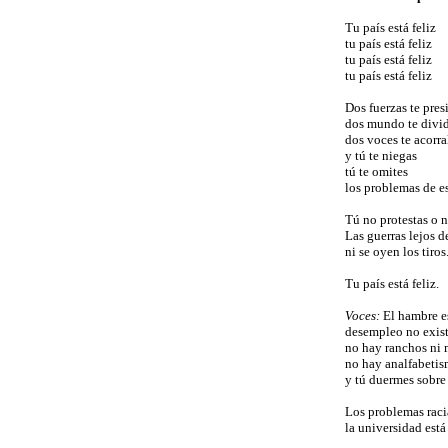
Tu país está feliz
tu país está feliz
tu país está feliz
tu país está feliz
Dos fuerzas te pre
dos mundo te divi
dos voces te acorra
y tú te niegas
tú te omites
los problemas de e
Tú no protestas o 
Las guerras lejos d
ni se oyen los tiros
Tu país está feliz.
Voces:
El hambre es
desempleo no exis
no hay ranchos ni 
no hay analfabeti
y tú duermes sobre
Los problemas racia
la universidad está