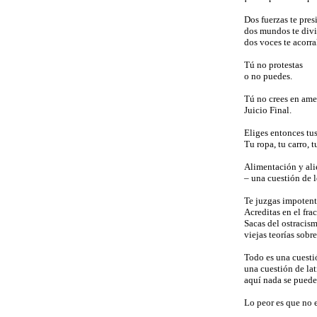
Dos fuerzas te pre
dos mundos te div
dos voces te acorra
Tú no protestas
o no puedes.
Tú no crees en am
Juicio Final.
Eliges entonces tu
Tu ropa, tu carro, t
Alimentación y al
– una cuestión de l
Te juzgas impotent
Acreditas en el fra
Sacas del ostracis
viejas teorías sobre
Todo es una cuesti
una cuestión de lat
aquí nada se puede
Lo peor es que no 