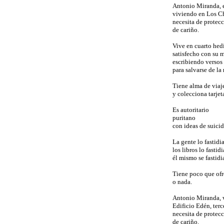
Antonio Miranda, 
viviendo en Los 
necesita de protec
de cariño.
Vive en cuarto he
satisfecho con su m
escribiendo versos
para salvarse de la 
Tiene alma de viaj
y colecciona tarjet
Es autoritario
puritano
con ideas de suicid
La gente lo fastidi
los libros lo fastid
él mismo se fastidi
Tiene poco que ofr
o nada.
Antonio Miranda, 
Edificio Edén, terc
necesita de protec
de cariño.