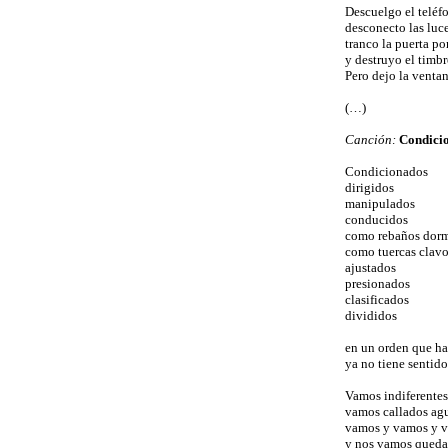
Descuelgo el teléf
desconecto las luce
tranco la puerta po
y destruyo el timbr
Pero dejo la ventan
(…)
Canción:
Condici
Condicionados
dirigidos
manipulados
conducidos
como rebaños dor
como tuercas clavo
ajustados
presionados
clasificados
divididos
en un orden que h
ya no tiene sentido
Vamos indiferente
vamos callados ag
vamos y vamos y 
y nos vamos qued