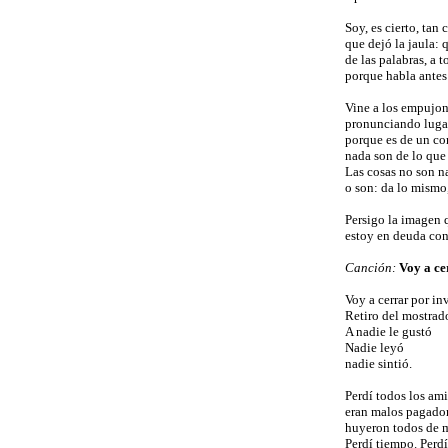
Soy, es cierto, tan
que dejó la jaula:
de las palabras, a
porque habla antes 
Vine a los empujone
pronunciando luga
porque es de un cor
nada son de lo que 
Las cosas no son n
o son: da lo mismo
Persigo la imagen 
estoy en deuda co
Canción:
Voy a ce
Voy a cerrar por in
Retiro del mostrad
A nadie le gustó
Nadie leyó
nadie sintió.
Perdí todos los am
eran malos pagado
huyeron todos de m
Perdí tiempo. Perdí