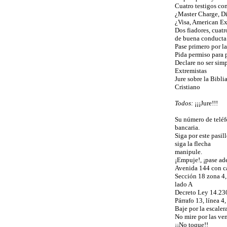
Cuatro testigos co
¿Master Charge, Di
¿Visa, American Ex
Dos fiadores, cuatro
de buena conducta
Pase primero por la
Pida permiso para p
Declare no ser sim
Extremistas
Jure sobre la Bibl
Cristiano
Todos:
¡¡¡Jure!!!
Su número de teléf
bancaria.
Siga por este pasil
siga la flecha
manipule.
¡Empuje!, ¡pase ad
Avenida 144 con c
Sección 18 zona 4,
lado A
Decreto Ley 14.23
Párrafo 13, línea 4
Baje por la escalera
No mire por las ven
¡¡No toque!!