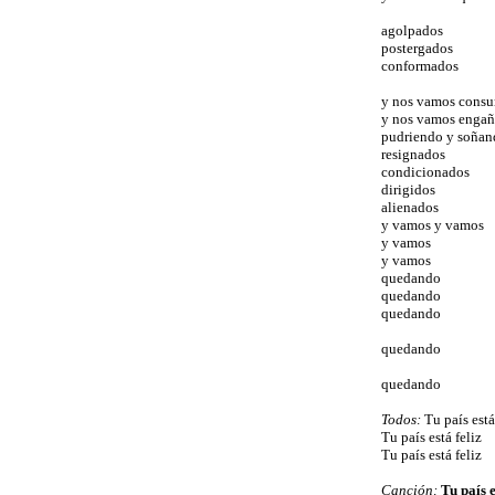
agolpados
postergados
conformados
y nos vamos cons
y nos vamos enga
pudriendo y soñan
resignados
condicionados
dirigidos
alienados
y vamos y vamos
y vamos
y vamos
quedando
quedando
quedando
quedando
quedando
Todos:
Tu país está
Tu país está feliz
Tu país está feliz
Canción:
Tu país e