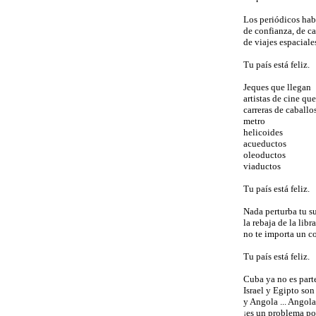
Los periódicos hab
de confianza, de c
de viajes espaciale
Tu país está feliz.
Jeques que llegan
artistas de cine qu
carreras de caballo
metro
helicoides
acueductos
oleoductos
viaductos
Tu país está feliz.
Nada perturba tu s
la rebaja de la libra
no te importa un c
Tu país está feliz.
Cuba ya no es part
Israel y Egipto son
y Angola ... Angola
¡es un problema po