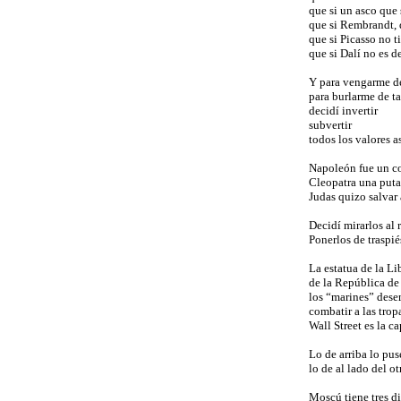
que si un asco que 
que si Rembrandt, 
que si Picasso no t
que si Dalí no es d
Y para vengarme d
para burlarme de 
decidí invertir
subvertir
todos los valores a
Napoleón fue un co
Cleopatra una puta
Judas quizo salvar
Decidí mirarlos al 
Ponerlos de traspié
La estatua de la Li
de la República de
los “marines” des
combatir a las trop
Wall Street es la c
Lo de arriba lo pus
lo de al lado del ot
Moscú tiene tres d