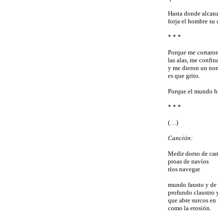
Hasta donde alcanz
forja el hombre su 
* * *
Porque me cortaron 
las alas, me confi
y me dieron un no
es que grito.
Porque el mundo hi
* * *
(…)
Canción:
Medir dorso de ca
proas de navíos
ríos navegar
mundo fausto y de 
profundo claustro y
que abre surcos en l
como la erosión.