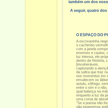
também um dos nossos
A seguir, quatro do
O ESPAÇO DO P
A escrivaninha negr
o cachimbo vermelho
com a janela sempre
enormes e cautos, o
luz intensa, ele pró
dentro da História,
[invulneráveis,
capturando a atençã
da safira que traz 
nos momentos em qu
emudecem os lábios
astuto, sôfrego, sen
entre o sim e o não,
qual balança na mão 
enquanto a luz da j
uma coroa de absolv
"Se a poesia não f
não esperemos entã