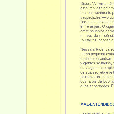
Disse: "A forma não
está implícita na pr
no seu movimento p
vaguedades — o que 
fincou o queixo en
entre aspas. O ciga
entre os lábios ce
em vez de reticênci
(ou talvez inconscie
Nessa atitude, par
numa pequena estaçã
onde se encontram 
viajantes solitários
da viagem incompleta
de sua secreta e an
paira placidamente 
dos faróis da locomo
duas separações. El
MAL-ENTENDIDO
Essas suas ambiguid