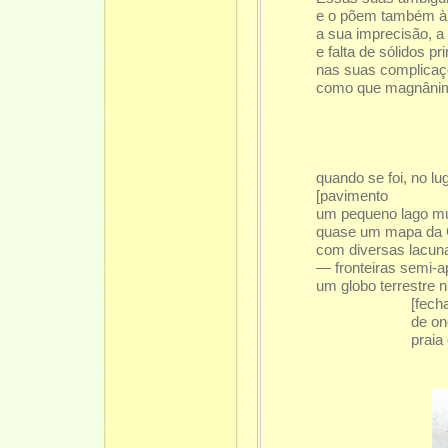
e o põem também à p
a sua imprecisão, a 
e falta de sólidos p
nas suas complicaçõ
como que magnânimo
quando se foi, no lu
[pavimento
um pequeno lago mu
quase um mapa da Gr
com diversas lacuna
— fronteiras semi-a
um globo terrestre
[fech
de on
praia