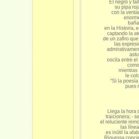
El negro y tal
su pipa roj
con la venta
enorme
bañad
en la Historia, 
captando la at
de un zafiro que
las expresi
admirativamen
astu
oscila entre el
como 
mientras 
le col
“Si la poes
pues 
Llega la hora
traicionera; - 
el reluciente re
las líne
es inútil la afa
Rigurosa concie