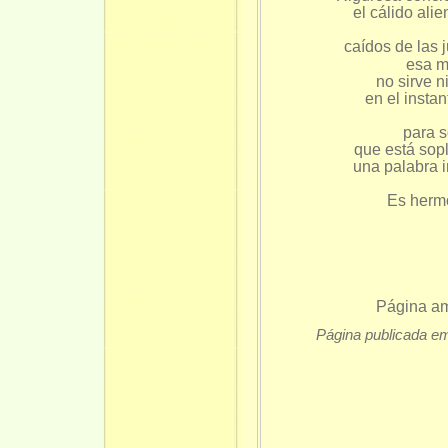
el cálido ali
caídos de las
esa 
no sirve n
en el instan
para s
que está sopl
una palabra i
Es herm
Página am
Página publicada e