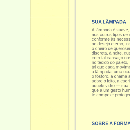
SUA LÂMPADA
A lâmpada é suave, 
aos outros tipos de 
conforme às neces
ao desejo eterno, i
o cheiro de queros
discreta, à noite, qu
com tal cansaço nos
no tecido do paletó,
tal que cada movimen
a lâmpada, uma oc
o fósforo, a chama 
sobre o leito, a esc
aquele vidro — sua f
que a um gesto hum
te compele: proteger
SOBRE A FORM