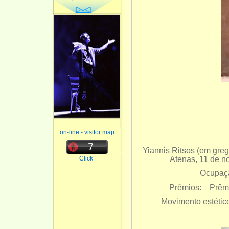
on-line - visitor map
Yiannis Ritsos (em gre
Atenas, 11 de no
Click
Ocupação
Prêmios: Prêmi
Movimento estétic