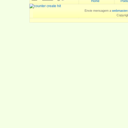
Home
Poeta
Envie mensagem a
webmaster
Copyrig