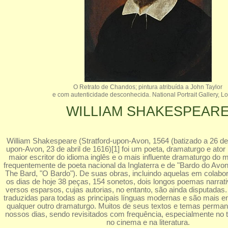
O Retrato de Chandos; pintura atribuída a John Taylor
e com autenticidade desconhecida. National Portrait Gallery, L
WILLIAM SHAKESPEAR
William Shakespeare (Stratford-upon-Avon, 1564 (batizado a 26 de 
upon-Avon, 23 de abril de 1616)[1] foi um poeta, dramaturgo e ator 
maior escritor do idioma inglês e o mais influente dramaturgo d
frequentemente de poeta nacional da Inglaterra e de "Bardo do Avo
The Bard, "O Bardo"). De suas obras, incluindo aquelas em colabo
os dias de hoje 38 peças, 154 sonetos, dois longos poemas narrat
versos esparsos, cujas autorias, no entanto, são ainda disputada
traduzidas para todas as principais línguas modernas e são mais 
qualquer outro dramaturgo. Muitos de seus textos e temas perma
nossos dias, sendo revisitados com frequência, especialmente no te
no cinema e na literatura.