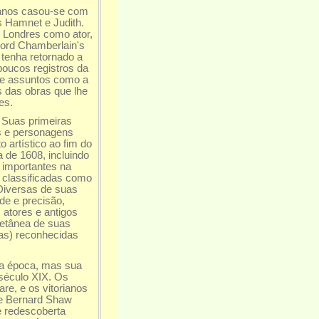
 anos casou-se com
 Hamnet e Judith.
 Londres como ator,
Lord Chamberlain's
tenha retornado a
poucos registros da
re assuntos como a
s das obras que lhe
es.
 Suas primeiras
s e personagens
o artístico ao fim do
a de 1608, incluindo
importantes na
s classificadas como
Diversas de suas
de e precisão,
atores e antigos
letânea de suas
as) reconhecidas
ia época, mas sua
 século XIX. Os
e, e os vitorianos
ge Bernard Shaw
e redescoberta