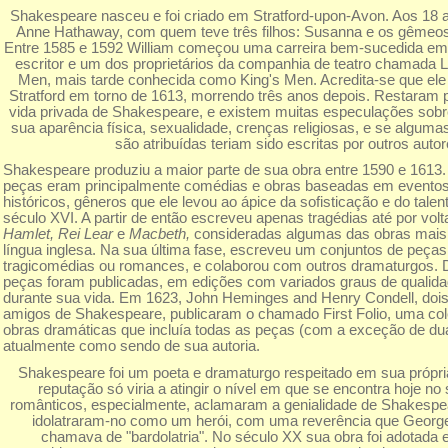
Shakespeare nasceu e foi criado em Stratford-upon-Avon. Aos 18
Anne Hathaway, com quem teve três filhos: Susanna e os gêmeos
Entre 1585 e 1592 William começou uma carreira bem-sucedida em
escritor e um dos proprietários da companhia de teatro chamada 
Men, mais tarde conhecida como King's Men. Acredita-se que ele 
Stratford em torno de 1613, morrendo três anos depois. Restaram 
vida privada de Shakespeare, e existem muitas especulações sob
sua aparência física, sexualidade, crenças religiosas, e se alguma
são atribuídas teriam sido escritas por outros autor
Shakespeare produziu a maior parte de sua obra entre 1590 e 1613.
peças eram principalmente comédias e obras baseadas em evento
históricos, gêneros que ele levou ao ápice da sofisticação e do talent
século XVI. A partir de então escreveu apenas tragédias até por volt
Hamlet,
Rei Lear
e
Macbeth,
consideradas algumas das obras mais 
língua inglesa. Na sua última fase, escreveu um conjuntos de peça
tragicomédias ou romances, e colaborou com outros dramaturgos. 
peças foram publicadas, em edições com variados graus de qualida
durante sua vida. Em 1623, John Heminges and Henry Condell, dois 
amigos de Shakespeare, publicaram o chamado First Folio, uma co
obras dramáticas que incluía todas as peças (com a exceção de du
atualmente como sendo de sua autoria.
Shakespeare foi um poeta e dramaturgo respeitado em sua própr
reputação só viria a atingir o nível em que se encontra hoje no
românticos, especialmente, aclamaram a genialidade de Shakespear
idolatraram-no como um herói, com uma reverência que Geor
chamava de "bardolatria". No século XX sua obra foi adotada 