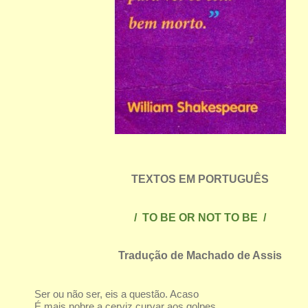
TEXTOS EM PORTUGUÊS
/ TO BE OR NOT TO BE /
Tradução de Machado de Assis
Ser ou não ser, eis a questão. Acaso
É mais nobre a cerviz curvar aos golpes