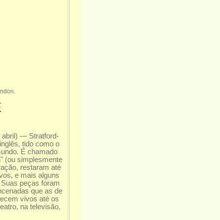
ondon.
E
abril) — Stratford-
inglês, tido como o
o mundo. É chamado
n" (ou simplesmente
ração, restaram até
ivos, e mais alguns
s. Suas peças foram
encenadas que as de
necem vivos até os
atro, na televisão,