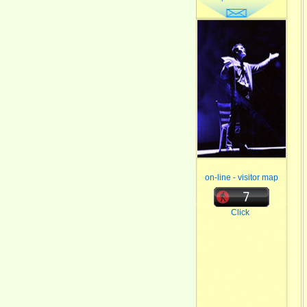
on-line - visitor map
Click