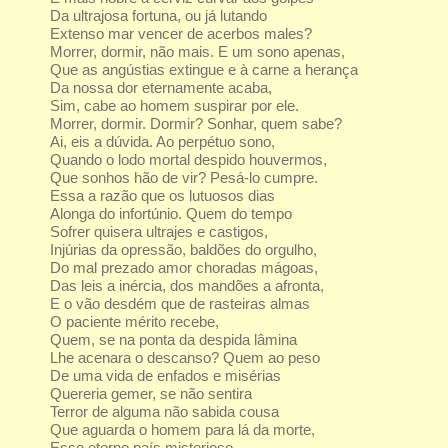
Da ultrajosa fortuna, ou já lutando
Extenso mar vencer de acerbos males?
Morrer, dormir, não mais. E um sono apenas,
Que as angústias extingue e à carne a herança
Da nossa dor eternamente acaba,
Sim, cabe ao homem suspirar por ele.
Morrer, dormir. Dormir? Sonhar, quem sabe?
Ai, eis a dúvida. Ao perpétuo sono,
Quando o lodo mortal despido houvermos,
Que sonhos hão de vir? Pesá-lo cumpre.
Essa a razão que os lutuosos dias
Alonga do infortúnio. Quem do tempo
Sofrer quisera ultrajes e castigos,
Injúrias da opressão, baldões do orgulho,
Do mal prezado amor choradas mágoas,
Das leis a inércia, dos mandões a afronta,
E o vão desdém que de rasteiras almas
O paciente mérito recebe,
Quem, se na ponta da despida lâmina
Lhe acenara o descanso? Quem ao peso
De uma vida de enfados e misérias
Quereria gemer, se não sentira
Terror de alguma não sabida cousa
Que aguarda o homem para lá da morte,
Esse eterno país misterioso