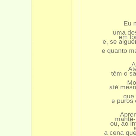
Eu 
uma des
em to
e, se algu
e quanto m
A
At
têm o s
Mo
até mesm
que
e puros
Apren
mantê-l
ou, ao in
a cena que