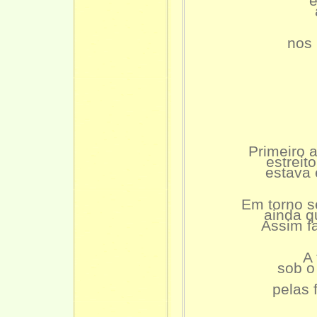
e
nos 
Primeiro 
estreit
estava 
Em torno s
ainda q
Assim f
A 
sob o
pelas 