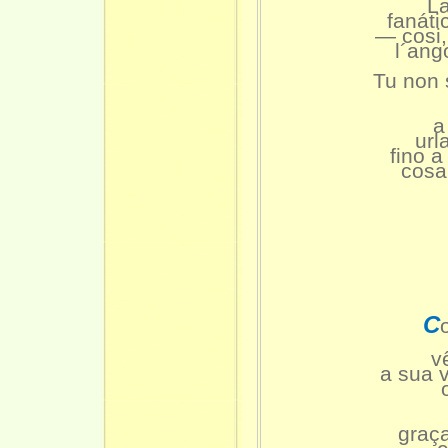
La
fanáti
— cosi,
l´ang
Tu non 
a
url
fino a
cosa
C
v
a sua 
graç