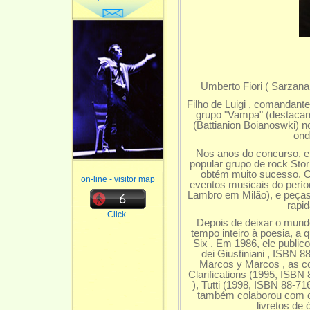
Umberto Fiori ( Sarzana ,
Filho de Luigi , comandante
grupo "Vampa" (destacam
(Battianion Boianoswki) 
ond
Nos anos do concurso, el
popular grupo de rock Sto
obtém muito sucesso. O
on-line - visitor map
eventos musicais do perío
Lambro em Milão), e peças
rapid
Click
Depois de deixar o mund
tempo inteiro à poesia, a 
Six . Em 1986, ele public
dei Giustiniani , ISBN 
Marcos y Marcos , as c
Clarifications (1995, ISBN
), Tutti (1998, ISBN 88-71
também colaborou com o
livretos de 