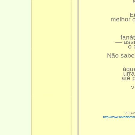
E
melhor q
faná
— assi
o 
Não sabes
àque
urr
até 
v
VEJA 
http://www.antoniomi