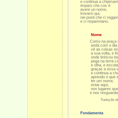
e continua a chiamar
imparo che cos´è
avere un nome,
trovarsi qui,
nei posti che ci reggo
e ci risparmiano.
Nome
Como na praça 
anda com o dia c
vê as coisas escu
a sua volta, e fica 
onde brincou todo 
pega na terra cáli
e olha, e escuta
graças a essa voz 
e continua a cham
aprendo o que sign
ter um nome,
estar aqui,
nos lugares que no
e nos resguarda
Tradução d
Fondamenta