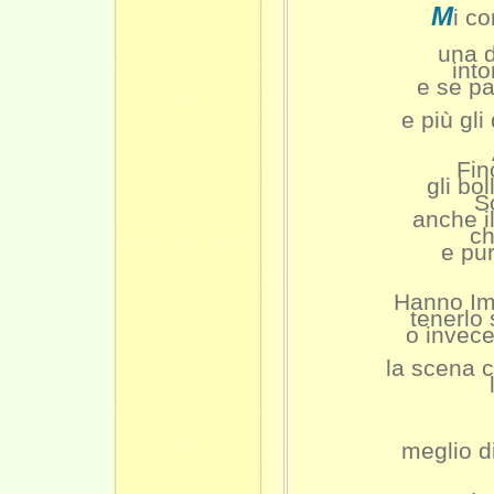
M
i c
una d
into
e se pa
e più gli
Fin
gli bo
S
anche il
ch
e pu
Hanno Imp
tenerlo
o invece
la scena c
meglio di