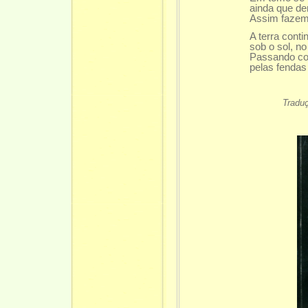
ainda que den
Assim fazem,
A terra conti
sob o sol, n
Passando co
pelas fenda
Tradu