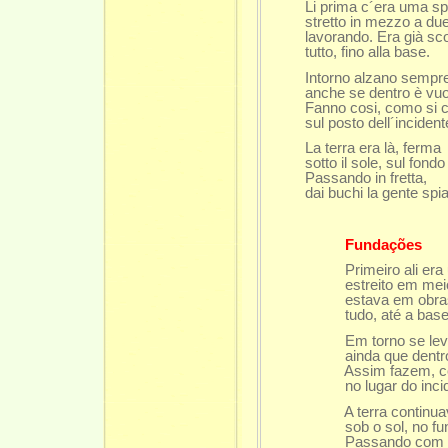
Li prima c´era uma sp
stretto in mezzo a due 
lavorando. Era già sco
tutto, fino alla base.
Intorno alzano sempre q
anche se dentro è vuoto,
Fanno cosi, como si co
sul posto dell´incident
La terra era là, ferma
sotto il sole, sul fondo 
Passando in fretta,
dai buchi la gente spia
Fundações
Primeiro ali era uma
estreito em meio a 
estava em obras. Já
tudo, até a base
Em torno se levantam
ainda que dentro seja
Assim fazem, como 
no lugar do incide
A terra continuava l
sob o sol, no fundo
Passando com pr