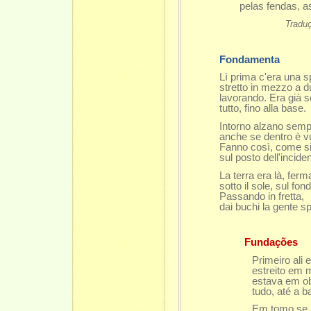
pelas fendas, as pe
Tradu
Fondamenta
Lì prima c'era una s
stretto in mezzo a d
lavorando. Era già 
tutto, fino alla base.
Intorno alzano semp
anche se dentro è vu
Fanno così, come s
sul posto dell'incide
La terra era là, ferm
sotto il sole, sul fo
Passando in fretta,
dai buchi la gente s
Fundações
Primeiro ali
estreito em 
estava em ob
tudo, até a b
Em tomo se 