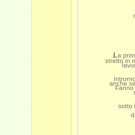
L
a pri
stretto in
lavo
Introrn
anche se
Fanno 
sotto 
d