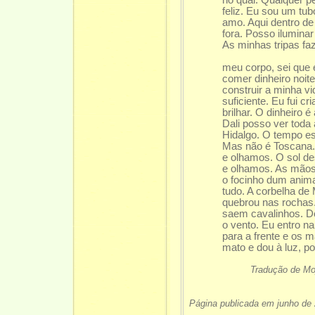
feliz. Eu sou um tu
amo. Aqui dentro de
fora. Posso iluminar
As minhas tripas f
meu corpo, sei que 
comer dinheiro noite
construir a minha vi
suficiente. Eu fui cr
brilhar. O dinheiro 
Dali posso ver toda
Hidalgo. O tempo e
Mas não é Toscana
e olhamos. O sol d
e olhamos. As mãos
o focinho dum anima
tudo. A corbelha de
quebrou nas rochas.
saem cavalinhos. De
o vento. Eu entro n
para a frente e os m
mato e dou à luz, p
Tradução de Mojc
Página publicada em junho de