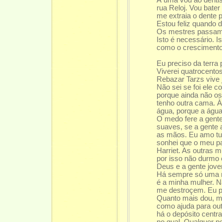
rua Reloj. Vou bater
me extraia o dente 
Estou feliz quando 
Os mestres passa
Isto é necessário. I
como o crescimento
te
Eu preciso da terra
Viverei quatrocento
Rebazar Tarzs vive 
Não sei se foi ele 
porque ainda não os
tenho outra cama. 
água, porque a águ
O medo fere a gente
suaves, se a gente 
as mãos. Eu amo t
sonhei que o meu pa
Harriet. As outras
por isso não durmo 
Deus e a gente jov
Há sempre só uma 
é a minha mulher. 
me destroçem. Eu po
Quanto mais dou, ma
como ajuda para out
há o depósito centr
no qual. Qualquer p