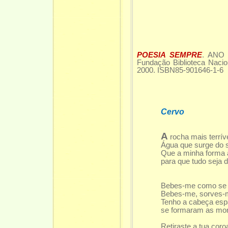
POESIA SEMPRE
. ANO
Fundação Biblioteca Nacion
2000. ISBN85-901646-1-6 Ed
Cervo
A
rocha mais terrív
Água que surge do 
Que a minha forma 
para que tudo seja d
pun
Bebes-me como se es
Bebes-me, sorves-
Tenho a cabeça esp
se formaram as mon
Retiraste a tua coroa