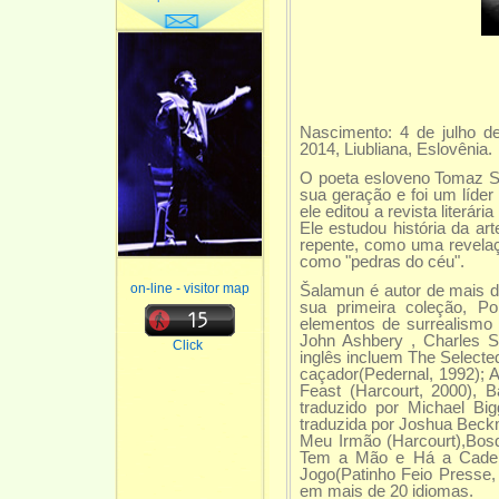
Nascimento: 4 de julho d
2014, Liubliana, Eslovênia.
O poeta esloveno Tomaz S
sua geração e foi um líder
ele editou a revista literár
Ele estudou história da ar
repente, como uma revela
como "pedras do céu".
on-line - visitor map
Šalamun é autor de mais d
sua primeira coleção, P
elementos de surrealismo e
John Ashbery , Charles S
Click
inglês incluem The Select
caçador(Pedernal, 1992); A
Feast (Harcourt, 2000), 
traduzido por Michael Bi
traduzida por Joshua Beckm
Meu Irmão (Harcourt),Bosq
Tem a Mão e Há a Cadeir
Jogo(Patinho Feio Presse,
em mais de 20 idiomas.