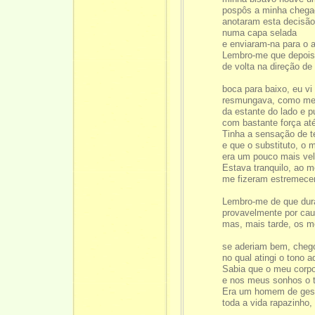
pospôs a minha chega
anotaram esta decisão
numa capa selada
e enviaram-na para o a
Lembro-me que depois 
de volta na direção de
vir
boca para baixo, eu v
resmungava, como med
da estante do lado e 
com bastante força até
Tinha a sensação de t
e que o substituto, o 
era um pouco mais vel
Estava tranquilo, ao
me fizeram estremecer
Lembro-me de que dur
provavelmente por cau
mas, mais tarde, os 
bo
se aderiam bem, chego
no qual atingi o tono 
Sabia que o meu corp
e nos meus sonhos o t
Era um homem de gest
toda a vida rapazinho,