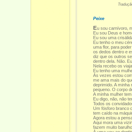
Tradução de M
Peixe
E
u sou carnívoro, 
Eu sou Deus e ho
Eu sou uma crisáli
Eu tenho o meu cé
uma flor, para pode
os dedos dentro e e
diz que os outros s
dentro dela. Não. E
Nela recebo os viaj
Eu tenho uma mulh
Às vezes estou com
me ama mais do que 
deprimido. A minha
pequeno. O corpo d
A minha mulher tem
Eu digo, não, não t
Todos os convidado
Um fósforo branco 
tem caído na máquin
Agora estou a pensa
Aqui mora uma vizin
fazem muito barulho
À uma vou ao denti