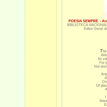
POESIA SEMPRE - Ano
BIBLIOTECA NACIONAL – D
Editor Geral: 
T
he
Abo
Its va
For 
Not docto
And
A
On 
Of pla
A
I
Mano
E