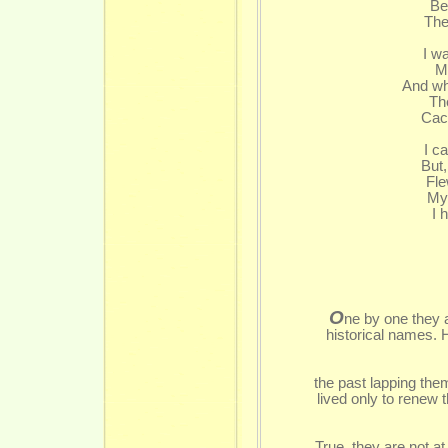
Be
The
I w
M
And whi
Th
Cack
I c
But,
Fle
My
I 
O
ne by one they a
historical names. H
the past lapping the
lived only to renew 
True, they are not a