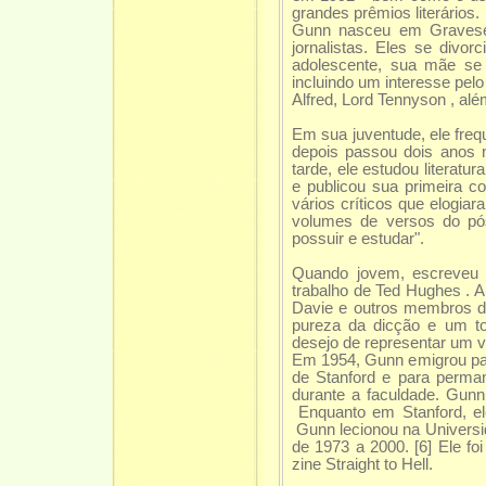
grandes prêmios literários.
Gunn nasceu em Gravesen
jornalistas. Eles se divo
adolescente, sua mãe se 
incluindo um interesse pelo
Alfred, Lord Tennyson , alé
Em sua juventude, ele fre
depois passou dois anos n
tarde, ele estudou literatu
e publicou sua primeira co
vários críticos que elogia
volumes de versos do pós
possuir e estudar".
Quando jovem, escreveu 
trabalho de Ted Hughes . A
Davie e outros membros do
pureza da dicção e um to
desejo de representar um 
Em 1954, Gunn emigrou par
de Stanford e para perma
durante a faculdade. Gunn
Enquanto em Stanford, e
Gunn lecionou na Universi
de 1973 a 2000. [6] Ele fo
zine Straight to Hell.