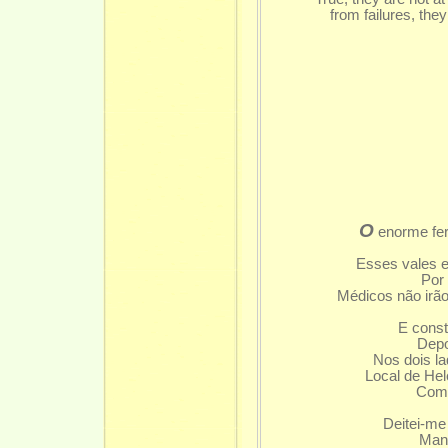
from failures, they
T
Tr
O
enorme fer
Esses vales e
Por 
Médicos não irão
E const
Depo
Nos dois la
Local de He
Como
Deitei-me
Man