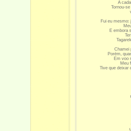
A cada
Tornou-se 
Fui eu mesmo: 
Meu
E embora s
Ter
Tagarel
Chamei p
Porém, quan
Em voo s
Meu f
Tive que deixar