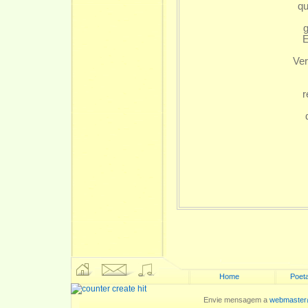
qu
g
E
Ver
r
Home
Poeta
Envie mensagem a
webmaster