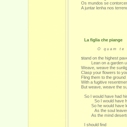
Os mundos se contorce
A juntar lenha nos terren
La figlia che piange
O quam te
tand on the highest pav
S
Lean on a garden 
Weave, weave the sunligh
Clasp your flowers to yo
Fling them to the ground
With a fugitive resentmen
But weave, weave the sunl
So I would have had hi
So I would have h
So he would have le
As the soul leave
As the mind deserts
I should find