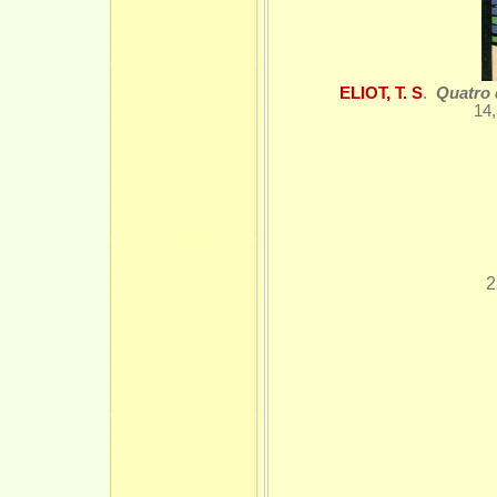
ELIOT, T. S
.
Quatro 
14,
2
T
Est
— P
A
So