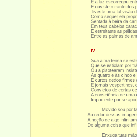
E a luz escorregou ent
E ouviste o canto dos 
Tiveste uma tal visão d
Como sequer ela própri
Sentada à beira da cam
Em teus cabelos caracó
E estreitaste as pálida
Entre as palmas de a
IV
Sua alma tensa se est
Que se estiolam por trá
Ou a pisotearam insist
As quatro e às cinco e 
E curtos dedos firmes 
E jornais vespertinos, 
Convictos de certas ce
A consciência de uma 
Impaciente por se apo
Movido sou por f
Ao redor dessas imagens
A noção de algo infinita
De alguma coisa que infi
Enxuga tuas mãos