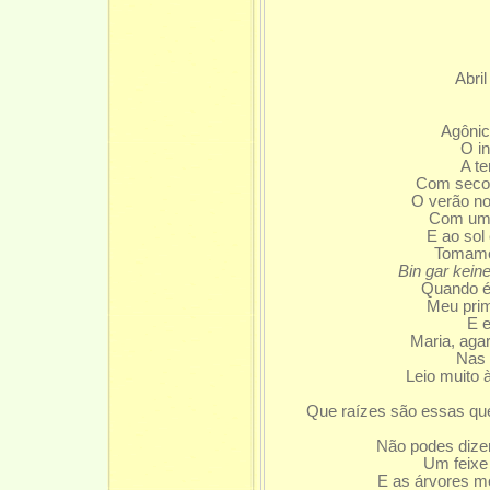
Abri
Agônic
O i
A t
Com secos
O verão no
Com um 
E ao sol
Tomamo
Bin gar kein
Quando é
Meu prim
E e
Maria, aga
Nas 
Leio muito à
Que raízes são essas qu
Não podes dize
Um feixe 
E as árvores mo