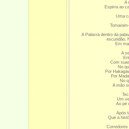
A 
Espirra ao ca
E
Uma ca
Tomaram-se
s
A Palavra dentro da pala
escuridão. N
Em maio c
A s
Ent
Com suas
No qua
Por Hakagawa
Por Madam
No q
A mão so
Tec
Um vel
Ao pé 
Após ta
Que a histó
Corredores 