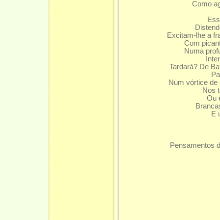
Como ago
Essas
Distend
Excitam-lhe a f
Com picant
Numa profu
Inte
Tardará? De Ba
Pa
Num vórtice de 
Nos t
Ou 
Brancas
E 
Inqu
Pensamentos d