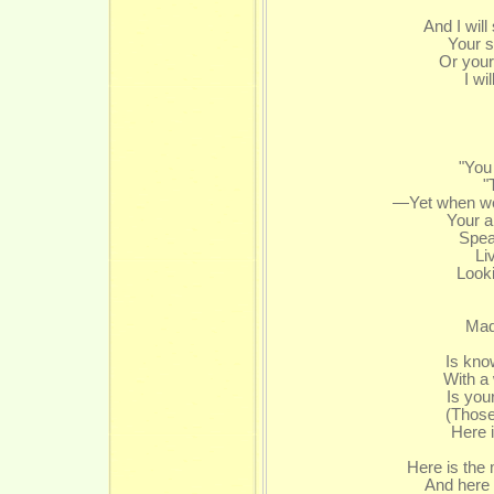
And I wil
Your s
Or your
I wi
"You
"
—Yet when we 
Your a
Spea
Li
Looki
Madam
Is kno
With a
Is you
(Those
Here 
Here is the
And here 