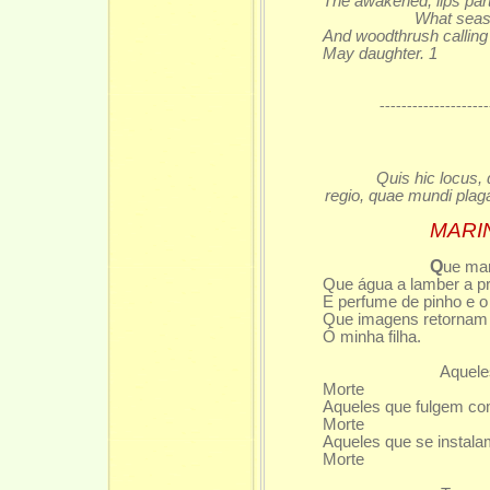
The awakened, lips part
What seas what
And woodthrush calling 
May daughter. 1
--------------------
Quis hic locus,
regio, quae mundi plag
MARIN
Q
ue mar
Que água a lamber a p
E perfume de pinho e o 
Que imagens retornam
Ó minha filha.
Aqueles que a
Morte
Aqueles que fulgem com 
Morte
Aqueles que se instalam
Morte