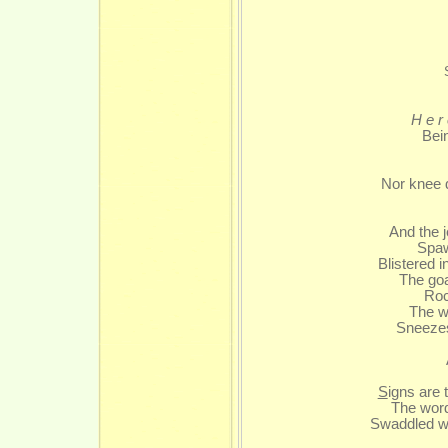
He
Bein
Nor knee d
And the j
Spaw
Blistered 
The goa
Roc
The w
Sneezes
I
A 
S
igns are 
The word
Swaddled wi