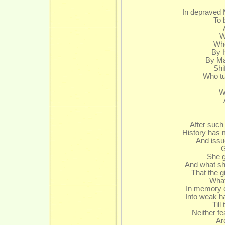
In depraved 
To 
W
Who
By Ha
By Ma
Shi
Who tu
W
After such
History has 
And issu
G
She g
And what sh
That the g
What'
In memory o
Into weak h
Till
Neither f
Ar