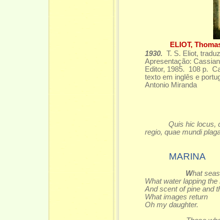
ELIOT, Thomas
1930.
T. S. Eliot, tradu
Apresentação: Cassi
Editor, 1985. 108 p. Ca
texto em inglês e port
Antonio Miranda
Quis hic locus,
regio, quae mundi plag
MARINA
W
hat seas
What water lapping the
And scent of pine and t
What images return
Oh my daughter.