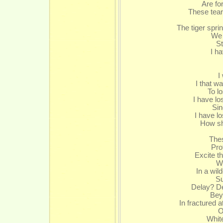
Are fo
These tear
The tiger spring
We ha
Stif
I hav
A
I w
I that was
To lose
I have lost
Since
I have lost
How shou
These 
Protra
Excite th
With
In a wilde
Susp
Delay? De 
Beyond
In fractured ato
Of 
White f