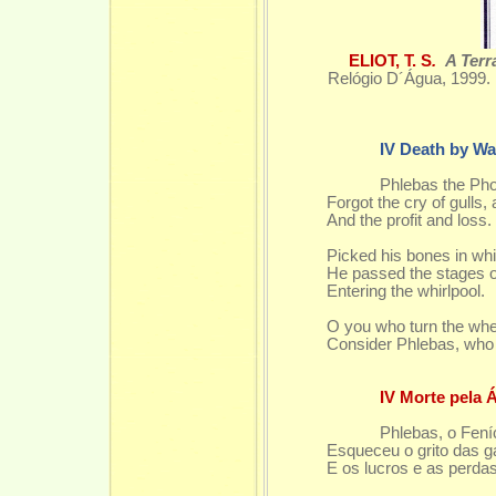
ELIOT, T. S
.
A Terr
Relógio D´Água, 1999.
IV Death by Wa
Phlebas the Phoe
Forgot the cry of gulls,
And the profit and loss.
A curre
Picked his bones in whi
He passed the stages o
Entering the whirlpool.
Genti
O you who turn the whe
Consider Phlebas, who
IV Morte pela 
Phlebas, o Fení
Esqueceu o grito das g
E os lucros e as perdas
Uma cor