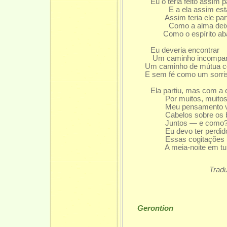
Eu o teria feito assim pa
E a ela assim estar d
Assim teria ele part
Como a alma deixa 
Como o espírito abandon
Eu deveria encontrar
Um caminho incomparav
Um caminho de mútua com
E sem fé como um sorriso
Ela partiu, mas com a 
Por muitos, muitos dias
Meu pensamento veio
Cabelos sobre os braços 
Juntos — e como? — fi
Eu devo ter perdido um 
Essas cogitações me vê
A meia-noite em tumulto
Tradução de 
Gerontion