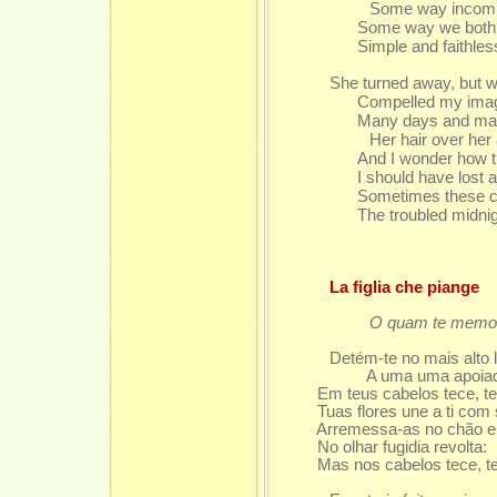
Some way incompa
Some way we both 
Simple and faithles
She turned away, but w
Compelled my imag
Many days and ma
Her hair over her
And I wonder how t
I should have lost 
Sometimes these co
The troubled midni
La figlia che piange
O quam te memorem
Detém-te no mais alto 
A uma uma apoiada
Em teus cabelos tece, tece 
Tuas flores une a ti com s
Arremessa-as no chão e vo
No olhar fugidia revolta:
Mas nos cabelos tece, tece