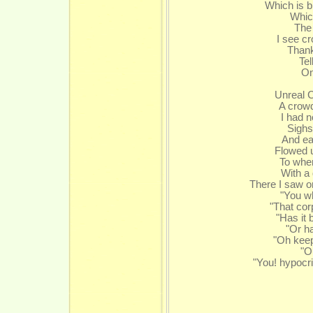
Which is b
Which
The
I see cr
Thank
Tel
On
Unreal Cit
A crowd
I had 
Sighs
And ea
Flowed u
To wher
With a 
There I saw o
"You wh
"That cor
"Has it 
"Or ha
"Oh keep
"Or
"You! hypocr