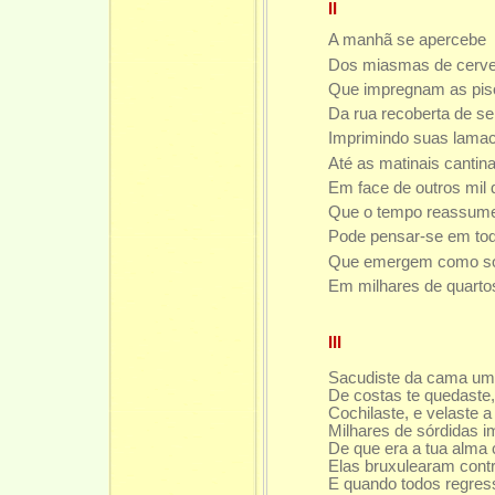
II
A manhã se apercebe
Dos miasmas de cerve
Que impregnam as piso
Da rua recoberta de s
Imprimindo suas lama
Até as matinais cantina
Em face de outros mil 
Que o tempo reassume
Pode pensar-se em to
Que emergem como s
Em milhares de quarto
III
Sacudiste da cama um 
De costas te quedaste,
Cochilaste, e velaste a
Milhares de sórdidas 
De que era a tua alma 
Elas bruxulearam contr
E quando todos regre