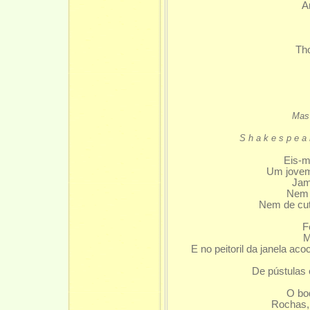
And
Te
Thoug
Mas 
Shakespea
Eis-
Um jovem
Jam
Nem 
Nem de cut
j
F
M
E no peitoril da janela a
De pústulas
L
O bod
Rochas, 