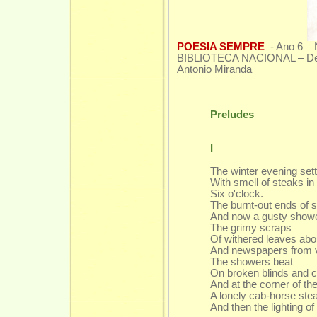
POESIA SEMPRE
- Ano 6 –
BIBLIOTECA NACIONAL – Depart
Antonio Miranda
Preludes
I
The winter evening set
With smell of steaks i
Six o'clock.
The burnt-out ends of
And now a gusty show
The grimy scraps
Of withered leaves abo
And newspapers from v
The showers beat
On broken blinds and 
And at the corner of the
A lonely cab-horse st
And then the lighting of