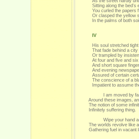
As the street hardly un
Sitting along the bed's
You curled the papers f
Or clasped the yellow s
In the palms of both so
IV
His soul stretched tigh
That fade behind a city
Or trampled by insisten
At four and five and six
And short square finger
And evening newspape
Assured of certain certa
The conscience of a bl
Impatient to assume th
I am moved by fanci
Around these images, and 
The notion of some infinite
Infinitely suffering thing.
Wipe your hand acro
The worlds revolve like a
Gathering fuel in vacant l