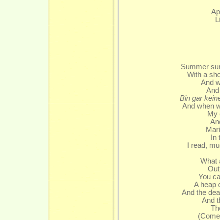
Ap
L
Summer surp
With a sho
And we
And 
Bin gar kein
And when we
My 
And
Mari
In 
I read, mu
What are th
Out
You ca
A heap 
And the dead
And t
Th
(Come 