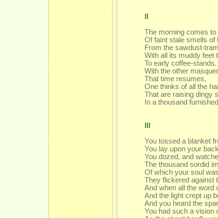
II
The morning comes to
Of faint stale smells of
From the sawdust-tram
With all its muddy feet 
To early coffee-stands.
With the other masque
That time resumes,
One thinks of all the h
That are raising dingy
In a thousand furnishe
III
You tossed a blanket f
You lay upon your back
You dozed, and watched
The thousand sordid i
Of which your soul was
They flickered against t
And when all the word
And the light crept up 
And you heard the spar
You had such a vision o