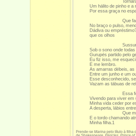
Tornaram-se i
Um hálito de pinho e a
Por essa graça no espa
Que face é e
No braço o pulso, menos
Dádiva ou empréstimo? 
que os olhos
Sussurros e r
Sob o sono onde todas
Gurupés partido pelo ge
Eu fiz isso, me esqueci
E me lembro.
As amarras débeis, as 
Entre um junho e um o
Esse desconhecido, sem
Vazam as tábuas de re
Essa forma, 
Vivendo para viver em
Minha vida ceder por es
A desperta, lábios ent
Que mares que
E o tordo chamando atr
Minha filha.1
Prende-se
Marina
pelo título à filh
de Shakespeare
, Péricles, Prince of