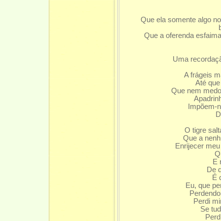
ambições, A
Que ela somente algo nos
Que a oferenda esfaima
c
Uma recordaçã
A frágeis mã
Até que a
Que nem medo ne
Apadrinha 
Impõem-nos 
De 
O tigre salt
Que a nenh
Enrijecer meu
Q
E 
De d
É 
Eu, que per
Perdendo a
Perdi mi
Se tud
Perdi