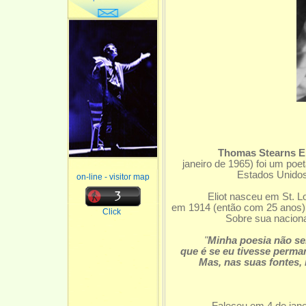
Thomas Stearns El
janeiro de 1965) foi um poet
Estados Unidos
on-line - visitor map
Eliot nasceu em St. L
em 1914 (então com 25 anos),
Click
Sobre sua nacional
"
Minha poesia não ser
que é se eu tivesse perm
Mas, nas suas fontes,