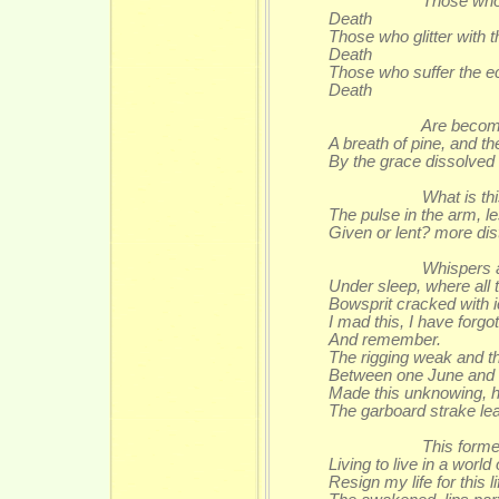
Those who sha
Death
Those who glitter with 
Death
Those who suffer the e
Death
Are become un
A breath of pine, and t
By the grace dissolved 
What is this f
The pulse in the arm, l
Given or lent? more dis
Whispers and l
Under sleep, where all
Bowsprit cracked with i
I mad this, I have forgo
And remember.
The rigging weak and t
Between one June and 
Made this unknowing, 
The garboard strake le
This forme, thi
Living to live in a worl
Resign my life for this 