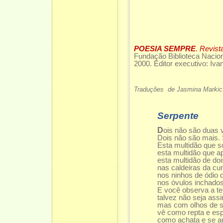
POESIA SEMPRE
. Revist
Fundação Biblioteca Nacion
2000. Editor executivo: Iva
Traduções de Jasmina Markic
Serpente
D
ois não são duas 
Dois não são mais.
Esta multidão que so
esta multidão que a
esta multidão de do
nas caldeiras da cu
nos ninhos de ódio 
nos óvulos inchado
E você observa a te
talvez não seja ass
mas com olhos de s
vê como repta e esp
como achata e se 