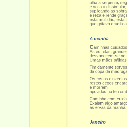
olha a serpente, se
e volta a dissimular
suplicando as sobr
e reza e rende graç
esta multidão, esta 
que gritava crucifica
A manhã
C
aminhas cuidados
As estrelas, grandes
desvanecem-se no 
Umas mãos pálidas 
Timidamente sorves
da copa da madrug
Os rostos cinzentos 
rostos cegos encar
e morrem
apoiados no teu om
Caminha com cuida
Exalam algo amarg
as ervas da manhã.
Janeiro