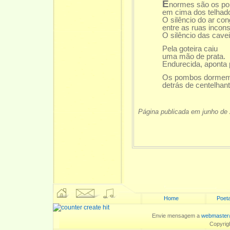
E
normes são os pol
em cima dos telhad
O silêncio do ar co
entre as ruas incons
O silêncio das cave
Pela goteira caiu
uma mão de prata.
Endurecida, aponta 
Os pombos dormem
detrás de centelhan
Página publicada em junho de
Home
Poeta
Envie mensagem a
webmaster
Copyrig