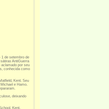
— 1 de setembro de
 sátiras AntiGuerra
oi aclamado por seu
mes, conhecida como
atfield, Kent. Seu
, Michael e Hamo.
separaram.
culose, deixando
chool, Kent,