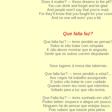
Does it matter? — those dreams to the pit?.
You can drink and forget and be glad.
And people won't say that you're mad;
For they'll know that you fought for your coun
And no one will worn' you a bit.
Que falta faz?
Que falta faz? — teres perdido as pernas
Todos te irão tratar com simpatia
E não deves mostrar que te angustia
Sentir que os outros correm disputando
Seus lugares à mesa das tabernas.
Que falta faz? — teres perdido a vista?...
Aos cegos há trabalho assegurado
E todos vão tratar-te com cuidado
Quando virem teu rosto que relembra
Voltado para a luz que não avista.
Que Falta faz? — teres sonhado em vão?..
Podes beber: esquece e alegra um pouco;
Ninguem há de pensar que estejas louco.
Pois sabem que lutaste pela pátria