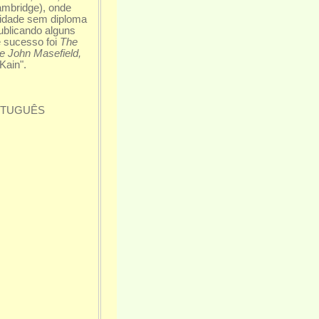
ambridge), onde
rsidade sem diploma
ublicando alguns
e sucesso foi
The
e John Masefield,
Kain".
RTUGUÊS