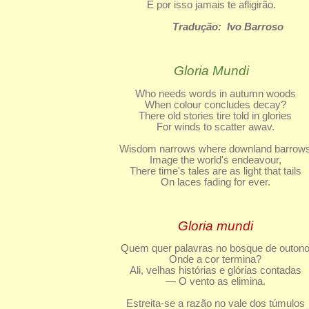
E por isso jamais te afligirão.
Tradução: Ivo Barroso
Gloria Mundi
Who needs words in autumn woods
When colour concludes decay?
There old stories tire told in glories
For winds to scatter awav.
Wisdom narrows where downland barrow
Image the world's endeavour,
There time's tales are as light that tails
On laces fading for ever.
Gloria mundi
Quem quer palavras no bosque de outon
Onde a cor termina?
Ali, velhas histórias e glórias contadas
— O vento as elimina.
Estreita-se a razão no vale dos túmulos