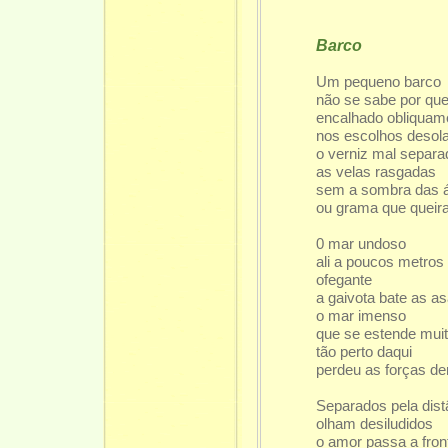
Barco
Um pequeno barco
não se sabe por qu
encalhado obliquam
nos escolhos desol
o verniz mal separa
as velas rasgadas
sem a sombra das 
ou grama que queira
0 mar undoso
ali a poucos metros
ofegante
a gaivota bate as a
o mar imenso
que se estende muit
tão perto daqui
perdeu as forças de
Separados pela dist
olham desiludidos
o amor passa a front