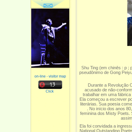
Shu Ting (em chinês : p ; 
pseudônimo de Gong Peiyu (
on-line - visitor map
Durante a Revolução Cult
acusado de não-conformid
Click
trabalhar em uma fábrica 
Ela começou a escrever poe
literárias. Sua poesia come
. No início dos anos 80
feminina dos Misty Poets.
assi
Ela foi convidada a ingres
National Outstanding Poetr