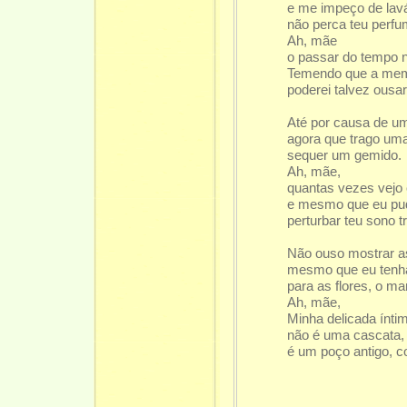
e me impeço de lavá
não perca teu perfu
Ah, mãe
o passar do tempo 
Temendo que a mem
poderei talvez ousar
Até por causa de um
agora que trago uma
sequer um gemido.
Ah, mãe,
quantas vezes vejo c
e mesmo que eu pud
perturbar teu sono t
Não ouso mostrar 
mesmo que eu tenha
para as flores, o mar
Ah, mãe,
Minha delicada ínti
não é uma cascata,
é um poço antigo, co