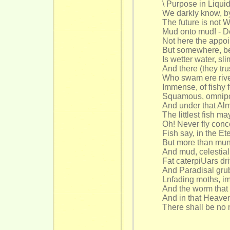
\ Purpose in Liquid
We darkly know, by
The future is not W
Mud onto mud! - D
Not here the appoi
But somewhere, b
Is wetter water, sli
And there (they tr
Who swam ere riv
Immense, of fishy 
Squamous, omnipo
And under that Alm
The littlest fish ma
Oh! Never fly conc
Fish say, in the Et
But more than mun
And mud, celestiall
Fat caterpiUars dri
And Paradisal gru
Lnfading moths, imm
And the worm that 
And in that Heaven 
There shall be no 