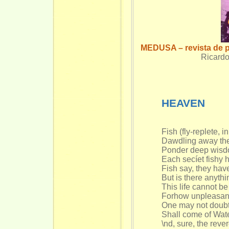
MEDUSA – revista de po
Ricardo
HEAVEN
Fish (fly-replete, i
Dawdling away the
Ponder deep wisdo
Each secíet fishy h
Fish say, they hav
But is there anyt
This life cannot b
Forhow unpleasant, 
One may not doub
Shall come of Wat
\nd, sure, the rev