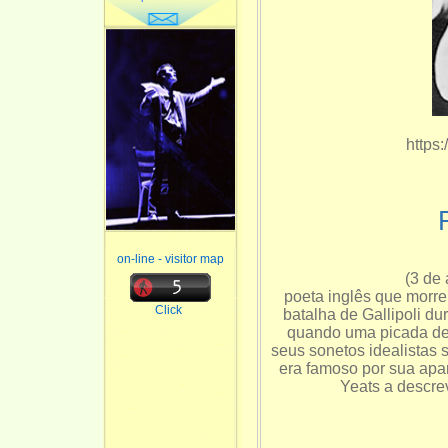
https:
on-line - visitor map
(3 de 
poeta inglês que morre
Click
batalha de Gallipoli d
quando uma picada de 
seus sonetos idealistas 
era famoso por sua apar
Yeats a descrev