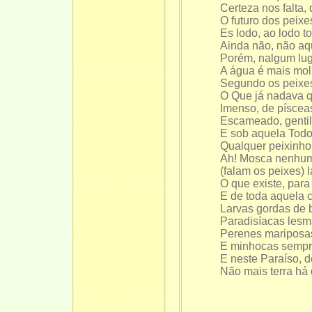
Certeza nos falta,
O futuro dos peixe
Es lodo, ao lodo 
Ainda não, não aqu
Porém, nalgum lu
A água é mais mol
Segundo os peixes
O Que já nadava q
Imenso, de píscea
Escameado, gentil
E sob aquela Tod
Qualquer peixinho 
Ah! Mosca nenhum
(falam os peixes) 
O que existe, par
E de toda aquela c
Larvas gordas de 
Paradisíacas lesm
Perenes mariposas
E minhocas sempre
E neste Paraíso, d
Não mais terra há 