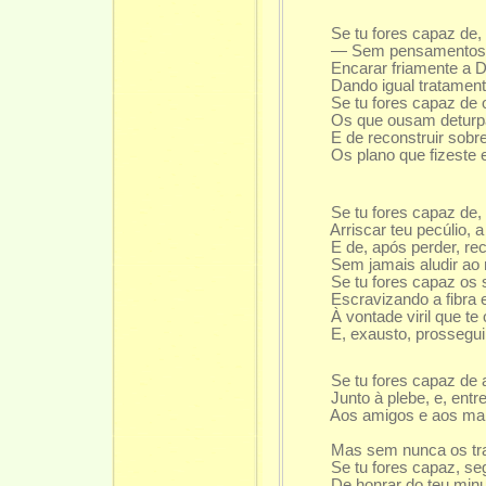
Se tu fores capaz de, em
— Sem pensamentos vão
Encarar friamente a Derr
Dando igual tratamento 
Se tu fores capaz de ol
Os que ousam deturpar o
E de reconstruir sobre 
Os plano que fizeste e o
Se tu fores capaz de, e
Arriscar teu pecúlio, a 
E de, após perder, reco
Sem jamais aludir ao r
Se tu fores capaz os se
Escravizando a fibra e 
À vontade viril que te 
E, exausto, prosseguir 
Se tu fores capaz de a
Junto à plebe, e, entre R
Aos amigos e aos mais 
Mas sem nunca os trata
Se tu fores capaz, seg
De honrar do teu minuto