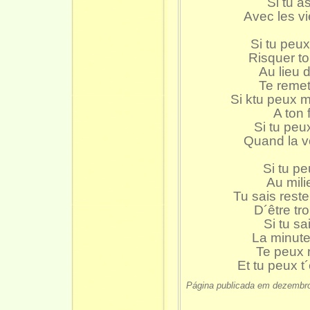
Si tu a
Avec les vi
Si tu peu
Risquer to
Au lieu 
Te remett
Si ktu peux m
A ton 
Si tu peu
Quand la v
Si tu p
Au mili
Tu sais rest
D´être tr
Si tu s
La minute
Te peux 
Et tu peux t
Página publicada em dezembr