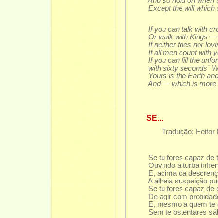
And so hold on when ther
Except the will which sa
If you can talk with crow
Or walk with Kings — no
If neither foes nor loving
If all men count with yo
If you can fill the unfor
with sixty seconds´ Wort
Yours is the Earth and eve
And — which is more — 
SE...
Tradução: Heitor 
Se tu fores capaz de te
Ouvindo a turba infrene 
E, acima da descrença 
A alheia suspeição pude
Se tu fores capaz de es
De agir com probidade a
E, mesmo a quem te ode
Sem te ostentares sábio