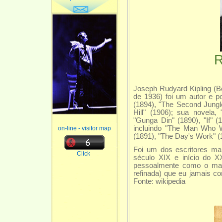
Joseph Rudyard Kipling (
de 1936) foi um autor e po
(1894), "The Second Jungle
Hill" (1906); sua novela,
"Gunga Din" (1890), "If" (
incluindo "The Man Who W
on-line - visitor map
(1891), "The Day's Work" (18
Foi um dos escritores mai
Click
século XIX e início do X
pessoalmente como o mais
refinada) que eu jamais co
Fonte: wikipedia