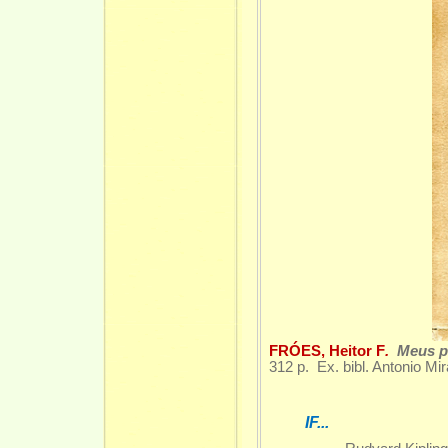
FRÓES, Heitor F
.
Meus p
312 p. Ex. bibl. Antonio Mi
IF...