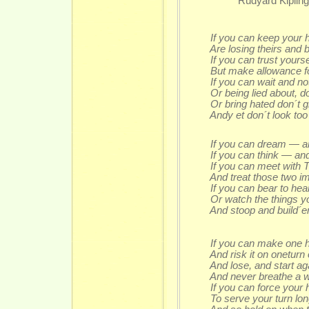
Rudyard Kipling
If you can keep your 
Are losing theirs and bla
If you can trust yoursel
But make allowance for t
If you can wait and not b
Or being lied about, don´t
Or bring hated don´t giv
Andy et don´t look too go
If you can dream — and
If you can think — and n
If you can meet with Tr
And treat those two impo
If you can bear to hear 
Or watch the things you 
And stoop and build´em u
If you can make one heap
And risk it on oneturn of
And lose, and start agai
And never breathe a wor
If you can force your he
To serve your turn long 