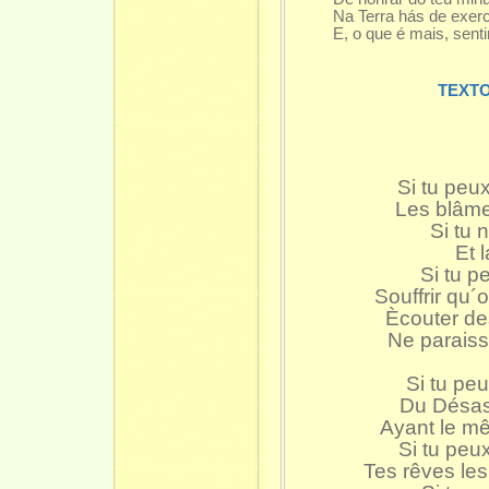
Na Terra hás de exercer
E, o que é mais, senti
TEXTO
Si tu peux
Les blâme
Si tu 
Et 
Si tu p
Souffrir qu´
Ècouter de
Ne paraissa
Si tu peu
Du Désast
Ayant le m
Si tu peux
Tes rêves les