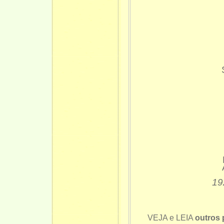
Po
O
Ju
Pa
A 
Ju
Soa 
S
An
O 
V
Ma
E
Par
Dur
As 
19
VEJA e LEIA
outros