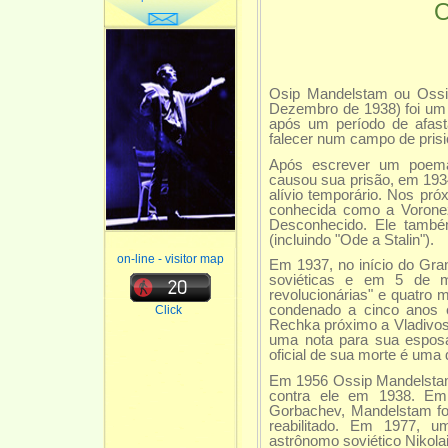
Osip Mandelstam ou Ossi
Dezembro de 1938) foi um
após um período de afast
falecer num campo de prisio
Após escrever um poema 
causou sua prisão, em 193
alívio temporário. Nos p
conhecida como a Voronez
Desconhecido. Ele também
(incluindo "Ode a Stalin").
on-line - visitor map
Em 1937, no início do Gra
soviéticas e em 5 de ma
revolucionárias" e quatro
condenado a cinco anos 
Click
Rechka próximo a Vladivos
uma nota para sua esposa
oficial de sua morte é uma
Em 1956 Ossip Mandelstam 
contra ele em 1938. Em
Gorbachev, Mandelstam foi
reabilitado. Em 1977, 
astrônomo soviético Nikola