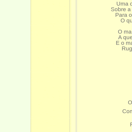
Uma cunh
Sobre a fro
Para ond
O que s
O mar e
A quem 
E o mar 
Ruge a 
Olha
Col
Com
Que
Tre
Fili