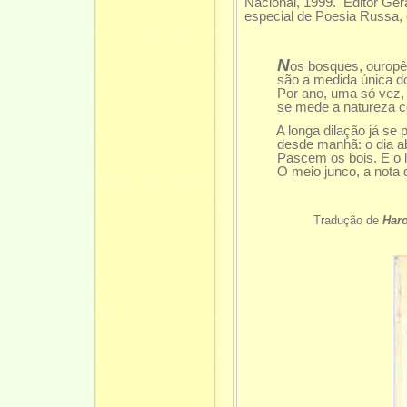
Nacional, 1999. Editor Ger
especial de Poesia Russa, 
N
os bosques, ouropê
são a medida única dos
Por ano, uma só vez, e
se mede a natureza c
A longa dilação já se p
desde manhã: o dia abr
Pascem os bois. E o lan
O meio junco, a nota q
Tradução de
Har