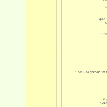
Há
que 
c
ent
*Taom (do gálico): um
Mi
Será