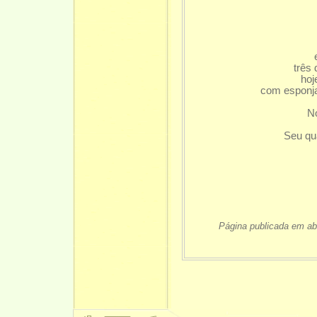
três
hoj
com esponja
Nó
Seu qua
Página publicada em abr