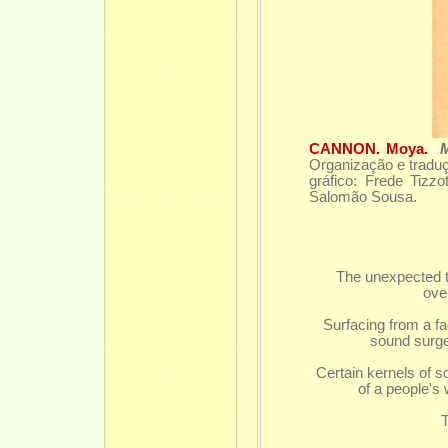
CANNON. Moya.
M
Organização e traduç
gráfico: Frede Tiz
Salomão Sousa.
The unexpected ti
ove
Surfacing from a f
sound surge
Certain kernels of s
of a people's 
T