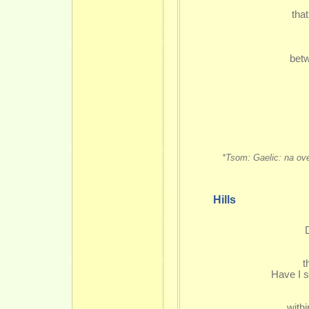
tha
betw
*Tsom: Gaelic: na ove
Hills
D
t
Have I s
withi