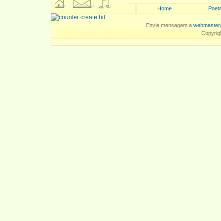
Home
Poeta
Envie mensagem a
webmaster
Copyrig