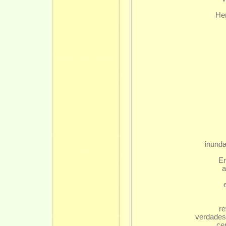
Her
inunda
Em
a
r
verdades
ce