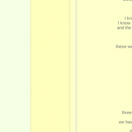
I k
I know 
and the
these we
three
we hav
W