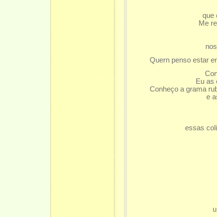
que 
Me reb
nos
Quern penso estar 
Con
Eu as 
Conheço a grama rub
e a
essas col
u