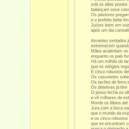
sob os altos postes 
balançam seus cass
Os pastores pregam
e o prefeito bebe l
Juízes leem em voz
após um dia cansati
Amantes sentados j
estremecem quando 
Mães acalentam os 
enquanto os pais fu
Há um milhão de lar
que os relógios reg
E cinco robustos de
Os cassetetes sob
Os tacões de ferro 
Os detetives já têm
O preso fecha os o
e vê milhares de est
Morde os lábios até
Jura com a boca sa
que o mundo da exp
e os cinco robustos 
que se encontram c
nunca o obrigarão a 