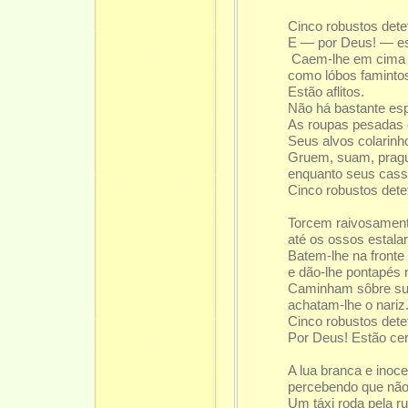
Cinco robustos det
E — por Deus!
—
e
Caem-lhe em cima 
como lóbos famintos
Estão aflitos.
Não há bastante esp
As roupas pesadas 
Seus alvos colarin
Gruem, suam, prag
enquanto seus cas
Cinco robustos det
Torcem raivosament
até os ossos estala
Batem-lhe na front
e dão-lhe pontapés 
Caminham sôbre sua
achatam-lhe o nariz
Cinco robustos det
Por Deus! Estão cert
A lua branca e inoc
percebendo que não
Um táxi roda pela 