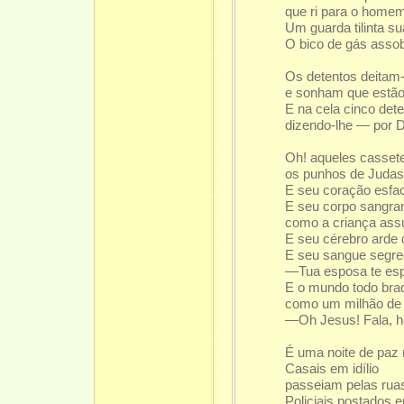
que ri para o home
Um guarda tilinta s
O bico de gás assob
Os detentos deitam
e sonham que estã
E na cela cinco dete
dizendo-lhe — por D
Oh! aqueles casset
os punhos de Judas i
E seu coração esfac
E seu corpo sangra
como a criança assu
E seu cérebro arde d
E seu sangue segre
—Tua esposa te espe
E o mundo todo bra
como um milhão de 
—Oh Jesus! Fala, h
É uma noite de paz 
Casais em idílio
passeiam pelas rua
Policiais postados 