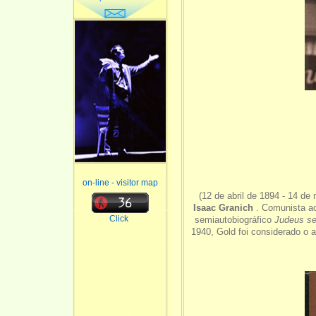
on-line - visitor map
(12 de abril de 1894 - 14 d
Isaac Granich
. Comunista ao 
Click
semiautobiográfico
Judeus se
1940, Gold foi considerado o a