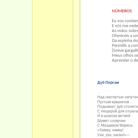
NÚMEROS
Eu vos contem
E vós me vede
As mãos sobre
Ofereceis a un
Da espinha do
Permitis a co
[breve gargal
Meus olhos se
Aprender o de
Дуб Персии
Над скатертью запута
Пустым кувшином
Подымает дуб столетн
С пещерой для отшель
И в шорохе ветвей
Шумит созвучие
С Маздаком Маркса.
«Хамау, хамау!
Уах, уах, хаган!»—