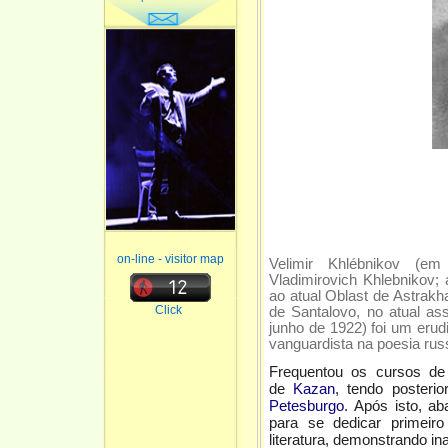
on-line - visitor map
Velimir Khlébnikov (em
Vladimirovich Khlebnikov;
ao atual Oblast de Astrakh
Click
de Santalovo, no atual a
junho de 1922) foi um erud
vanguardista na poesia russa
Frequentou os cursos d
de
Kazan
, tendo posteri
Petesburgo
. Após isto, a
para se dedicar primeir
literatura, demonstrando in