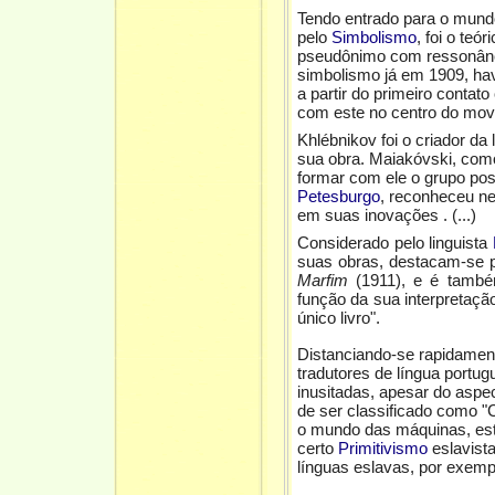
Tendo entrado para o mund
pelo
Simbolismo
, foi o te
pseudônimo com ressonânc
simbolismo já em 1909, ha
a partir do primeiro contat
com este no centro do movi
Khlébnikov foi o criador d
sua obra. Maiakóvski, como
formar com ele o grupo p
Petesburgo
, reconheceu ne
em suas inovações . (...)
Considerado pelo linguista
suas obras, destacam-s
Marfim
(1911), e é també
função da sua interpretaç
único livro".
Distanciando-se rapidament
tradutores de língua portu
inusitadas, apesar do asp
de ser classificado como "
o mundo das máquinas, est
certo
Primitivismo
eslavista
línguas eslavas, por exempl