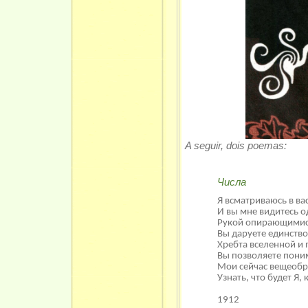
A seguir, dois poemas:
Числа
Я всматриваюсь в вас
И вы мне видитесь о
Рукой опирающимис
Вы даруете единств
Хребта вселенной и
Вы позволяете поним
Мои сейчас вещеобр
Узнать, что будет Я,
1912