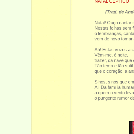
NATAL CÉPTICO
(Trad. de And
Natal! Ouço cantar o
N
estas folhas sem f
ó
lembran
ç
as, cant
vem de novo tomar-
Ah! Estas vozes a c
Vêm-me, ó noite,
trazer, da nave que c
Tão tema e tão suti
que o coração, a ansi
Sinos, sinos que em 
Ai! Da família huma
a quem o vento leva
o pungente rumor de