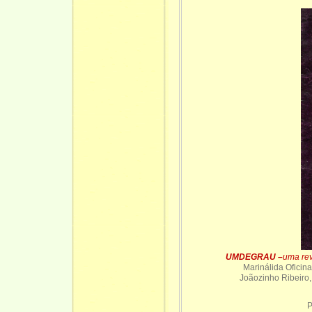
UMDEGRAU –
uma rev
Marinálida Oficin
Joãozinho Ribeiro,
P