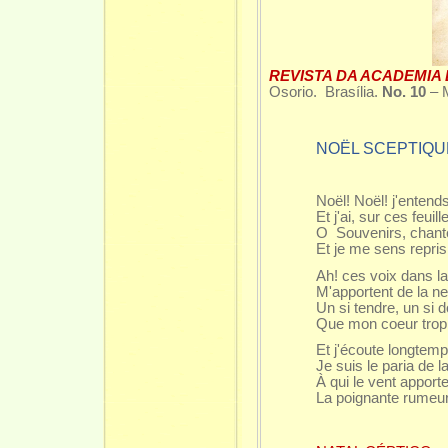
REVISTA DA ACADEMIA 
Osorio. Brasília.
No. 10
– M
NOËL SCEPTIQU
Noël! Noël! j'entends
Et j'ai, sur ces feui
O Souvenirs, chantez
Et je me sens repr
Ah! ces voix dans la
M'apportent de la nef
Un si tendre, un si
Que mon coeur trop 
Et j'écoute longtemps
Je suis le paria de l
À qui le vent apport
La poignante rumeur 