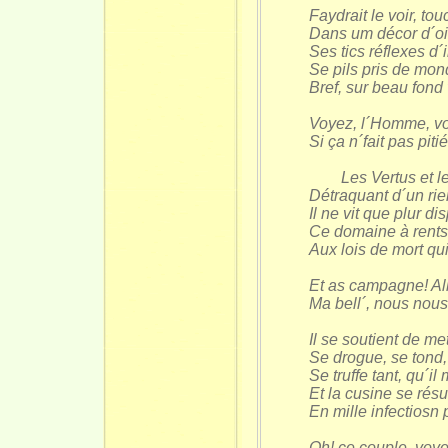
Faydrait le voir, to
Dans um décor d´oi
Ses tics réflexes d´
Se pils pris de mo
Bref, sur beau fond 
Voyez, l´Homme, v
Si ça n´fait pas pitié
Les Vertus et le
Détraquant d´un ri
Il ne vit que plur di
Ce domaine à rents
Aux lois de mort qui
Et as campagne! Al
Ma bell´, nous nous
Il se soutient de me
Se drogue, se tond,
Se truffe tant, qu´il 
Et la cusine se ré
En mille infectiosn
Oh! ce couple, voye