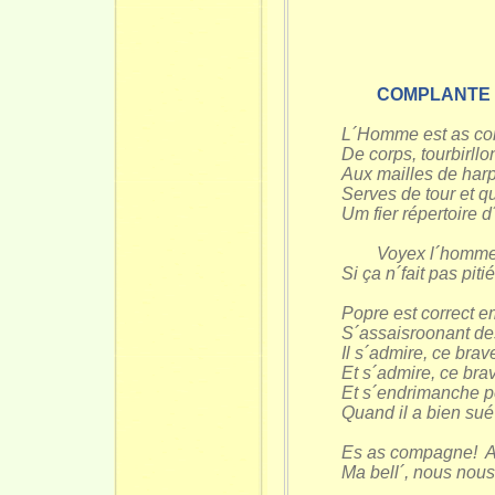
COMPLANTE DU
L´Homme est as co
De corps, tourbirll
Aux mailles de harp
Serves de tour et q
Um fier répertoire d
Voyex l´homme,
Si ça n´fait pas pitié
Popre est correct e
S´assaisroonant de
Il s´admire, ce brav
Et s´admire, ce bra
Et s´endrimanche p
Quand il a bien sué
Es as compagne! A
Ma bell´, nous nous