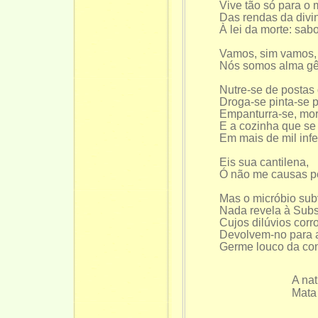
Vive tão só para o
Das rendas da divi
À lei da morte: sab
Vamos, sim vamos,
Nós somos alma g
Nutre-se de postas 
Droga-se pinta-se 
Empanturra-se, mor
E a cozinha que se
Em mais de mil inf
Eis sua cantilena,
Ó não me causas p
Mas o micróbio sub
Nada revela à Subs
Cujos dilúvios corr
Devolvem-no para a
Germe louco da con
A na
Mata