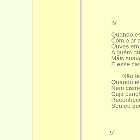
IV
Quando es
Com o ar 
Ouves em 
Alguém qu
Mais suave
E esse can
Não te d
Quando ele
Nem cisme
Cuja canç
Reconhece
Sou eu que
V