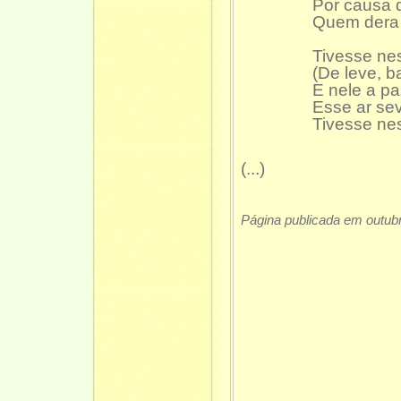
Por causa d
Quem dera 
Tivesse ne
(De leve, b
E nele a pa
Esse ar sev
Tivesse ne
(...)
Página publicada em outub