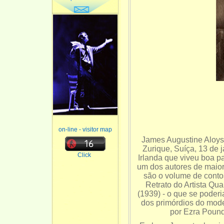
on-line - visitor map
James Augustine Aloysi
Zurique, Suíça, 13 de j
Click
Irlanda que viveu boa p
um dos autores de maior
são o volume de conto
Retrato do Artista Qu
(1939) - o que se poder
dos primórdios do mode
por Ezra Pound