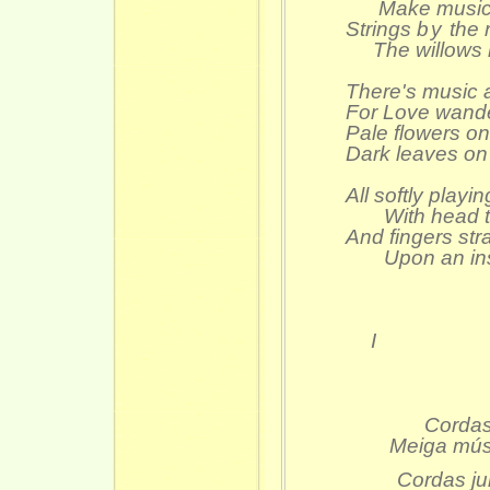
Make music 
Strings
by
the 
The willows 
There's music a
For Love wande
Pale flowers on
Dark leaves on 
All softly playin
With head to 
And fingers str
Upon an ins
I
Cordas
Meiga mú
Cordas jun