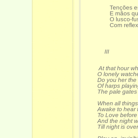
Tenções e
E mãos qu
O lusco-fu
Com reflex
III
At that hour w
O lonely watche
Do you her the 
Of harps playi
The pale gates
When all thing
Awake to hear 
To Love before
And the night w
Till night is ov