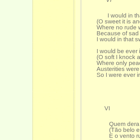
I would in tha
(O sweet it is and 
Where no rude w
Because of sad 
I would in that 
I would be ever i
(O soft I knock a
Where only peac
Austerities were
So I were ever in
VI
Quem dera 
(Tão belo e
E o vento 