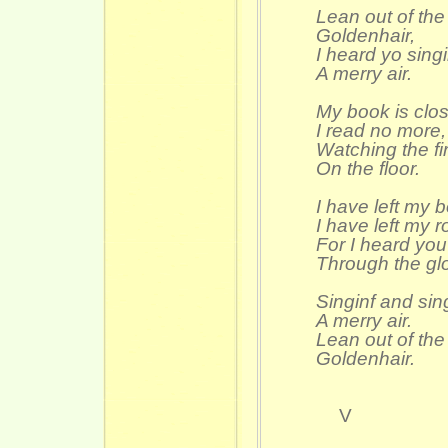
Lean out of th
Goldenhair,
I heard yo sing
A merry air.
My book is clo
I read no more,
Watching the f
On the floor.
I have left my 
I have left my 
For I heard you
Through the gl
Singinf and sin
A merry air.
Lean out of th
Goldenhair.
V