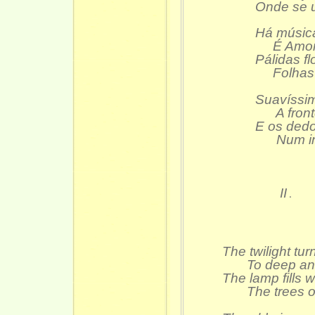
Onde se 
Há mús
É Amor, 
Pálidas f
Folhas n
Suavíssi
A fronte
E os dedo
Num ins
II
.
The twilight tu
To deep and 
The lamp fills 
The trees of