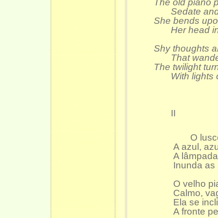
The old piano p
Sedate and s
She bends upon
Her head incl
Shy thoughts a
That wander a
The twilight tur
With lights o
II
O lusco-
A azul, az
A lâmpada,
Inunda as 
O velho p
Calmo, va
Ela se inc
A fronte p