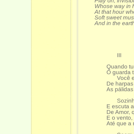
Play on, invisi
Whose way in h
At that hour wh
Soft sweet musi
And in the eart
III
Quando tud
Ó guarda tr
Você escu
De harpas
As pálidas
Sozinh
E escuta 
De Amor, q
E o vento,
Até que a 