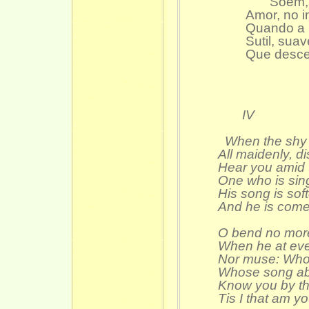
Soem, har
Amor, no i
Quando a 
Sutil, sua
Que desce
IV
When the shy s
All maidenly, d
Hear you amid 
One who is sing
His song is sof
And he is come 
O bend no more
When he at even
Nor muse: Who 
Whose song abo
Know you by thi
Tis I that am yo