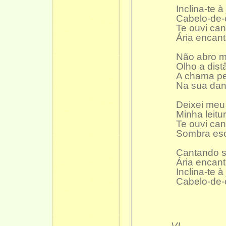
Inclina-te à
Cabelo-de-
Te ouvi ca
Ária encant
Não abro ma
Olho a dist
A chama pe
Na sua dan
Deixei meu
Minha leitur
Te ouvi ca
Sombra esc
Cantando 
Ária encant
Inclina-te à
Cabelo-de-
VI