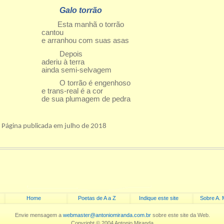
Galo torrão
Esta manhã o torrão
cantou
e arranhou com suas asas
Depois
aderiu à terra
ainda semi-selvagem
O torrão é engenhoso
e trans-real é a cor
de sua plumagem de pedra
Página publicada em julho de 2018
Home
Poetas de A a Z
Indique este site
Sobre A. 
Envie mensagem a
webmaster@antoniomiranda.com.br
sobre este site da Web.
Copyright © 2004 Antonio Miranda