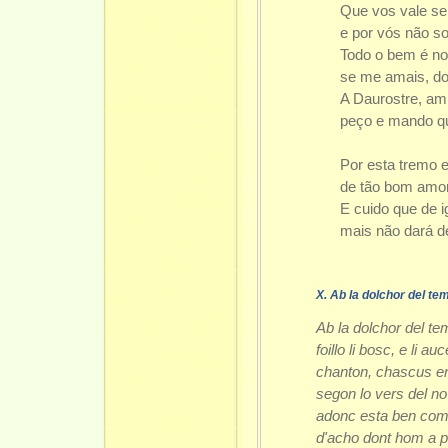
Que vos vale se
e por vós não s
Todo o bem é nos
se me amais, do
A Daurostre, am
peço e mando qu
Por esta tremo 
de tão bom amor
E cuido que de i
mais não dará d
X. Ab la dolchor del te
Ab la dolchor del t
foillo li bosc, e li auc
chanton, chascus en l
segon lo vers del no
adonc esta ben com
d'acho dont hom a pl