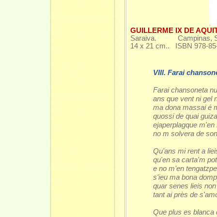
GUILLERME IX DE AQUI
Saraiva. Campinas, SP:
14 x 21 cm.. ISBN 978-85-
VIII. Farai chanso
Farai chansoneta n
ans que vent ni gel n
ma dona massai é 
quossi de quai guiza
ejaperplagque m'e
no m solvera de son
Qu'ans mi rent a liei
qu'en sa carta'm pot
e no m'en tengatzper
s'ieu ma bona dom
quar senes lieis non
tant ai près de s'am
Que plus es blanca 