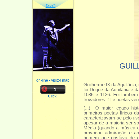
GUIL
on-line - visitor map
Guilherme IX da Aquitânia, 
foi Duque da Aquitânia e 
1086 e 1126. Foi também
Click
trovadores [1] e poetas ver
(...) O maior legado his
primeiros poetas líricos 
caracterizavam-se pelo us
apesar de a maioria ser s
Média (quando a música e
provocou admiração e a
homem que gostava de ch