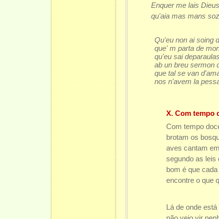
Enquer me lais Dieus
qu'aia mas mans soz
Qu'eu non ai soing de
que' m parta de mon
qu'eu sai deparaul
ab un breu sermon q
que tal se van d'am
nos n'avem la pessa 
X. Com tempo 
Com tempo doce
brotam os bosqu
aves cantam em 
segundo as leis 
bom é que cada 
encontre o que q
Lá de onde está
não vejo vir ne