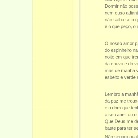
Dormir não posso
nem ouso adian
não saiba se o 
é o que peço, o
O nosso amor p
do espinheiro na
noite em que tr
da chuva e do v
mas de manhã 
esbelto e verde 
Lembro a manhã
da paz me trou
e o dom que ten
o seu anel, ou o
Que Deus me dei
baste para ter 
Não separa qual