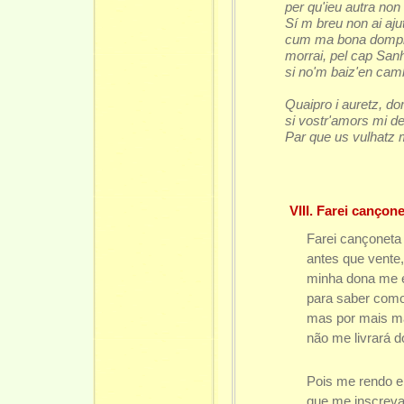
per qu'ieu autra non 
Sí m breu non ai ajut
cum ma bona domp
morrai, pel cap San
si no'm baiz'en cam
Quaipro i auretz, d
si vostr'amors mi d
Par que us vulhatz 
VIII. Farei cançonet
Farei cançoneta
antes que vente,
minha dona me e
para saber com
mas por mais m
não me livrará d
Pois me rendo e
que me inscreva