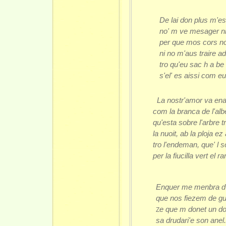
De lai don plus m'es
no' m ve mesager ni
per que mos cors non
ni no m'aus traire a
tro qu'eu sac h a be 
s'el' es aissi com 
La nostr'amor va ena
com la branca de l'alb
qu'esta sobre l'arbre 
la nuoit, ab la ploja ez 
tro l'endeman, que' l 
per la fiucilla vert el r
Enquer me menbra d'
que nos fiezem de gue
e que m donet un do
Z
sa drudari'
e son anel.