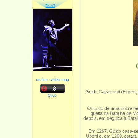
on-line - visitor map
Guido Cavalcanti (Florença
Click
Oriundo de uma nobre famí
guelfa na Batalha de Mo
depois, em seguida à Bata
Em 1267, Guido casa-se c
Uberti e, em 1280, estará 