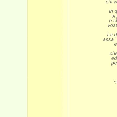
chi 
In 
si
e c
vost
La d
assa´ 
e
che
ed
pe
-
“