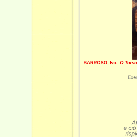
BARROSO, Ivo.
O Torso
Exem
Av
e ciò
risp