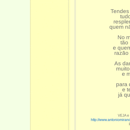
Tendes 
tudo
resple
quem nã
No m
tão
e quem
razão 
As da
muito
e m
para 
e t
já q
VEJA e
http://www.antoniomiran