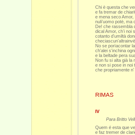
Chi è questa che ve
e fa tremar de chiarit
e mena seco Amor, s
nuli'uomo potè, ma 
De! che rassembla qu
dical Amor, ch'i noi 
cotanto d'umiltà do
checiascun'altrainvèr
No se porìacontar l
ch'alei s'inchina ogni
e la beltade pera su
Non fu si alta già la
e non si pose in noi 
che propriamente n'
RIMAS
IV
Para Britto Vel
Quem é esta que ve
e faz tremer de clari