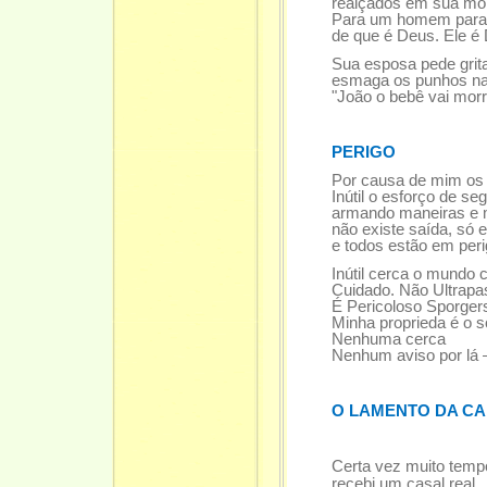
realçados em sua mor
Para um homem paralis
de que é Deus. Ele é 
Sua esposa pede grita 
esmaga os punhos na 
"João o bebê vai morre
PERIGO
Por causa de mim os
Inútil o esforço de seg
armando maneiras e mod
não existe saída, só exi
e todos estão em peri
Inútil cerca o mundo 
Cuidado. Não Ultrapase
É Pericoloso Sporger
Minha proprieda é o so
Nenhuma cerca
Nenhum aviso por lá
O LAMENTO DA CA
Certa vez muito temp
recebi um casal real