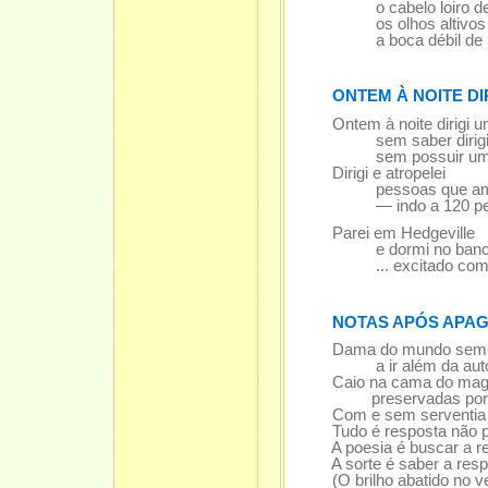
o cabelo loiro de E
os olhos altivos de
a boca débil de S
ONTEM À NOITE DI
Ontem à noite dirigi 
sem saber dirigi
sem possuir um c
Dirigi e atropelei
pessoas que am
— indo a 120 pela 
Parei em Hedgeville
e dormi no banco d
... excitado com min
NOTAS APÓS APAG
Dama do mundo sem-
a ir além da autoa
Caio na cama do magro 
preservadas por uma
Com e sem serventia ist
Tudo é resposta não pre
A poesia é buscar a re
A sorte é saber a resp
(O brilho abatido no ven