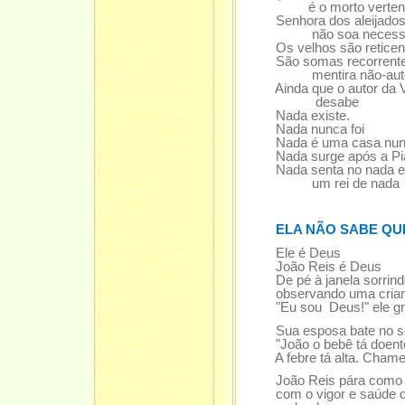
é o morto vertendo 
Senhora dos aleijados 
não soa necessá
Os velhos são reticent
São somas recorrentes
mentira não-autor
Ainda que o autor da Ve
desabe
Nada existe.
Nada nunca foi
Nada é uma casa nunc
Nada surge após a Piad
Nada senta no nada em 
um rei de nada
ELA NÃO SABE QU
Ele é Deus
João Reis é Deus
De pé à janela sorrind
observando uma crianç
"Eu sou Deus!" ele grit
Sua esposa bate no s
"João o bebê tá doente 
A febre tá alta. Chame 
João Reis pára como se
com o vigor e saúde d