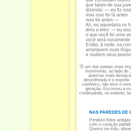
que falam de sua juven
dizendo: — eu fiz isso
mas isso foi lá antes
isso foi antes —
Ah, eu aquietaria os 
diria a eles: — eu sou
o que você foi uma vez
você será novamente
Então, à noite, na con
arranquem suas língu
e roubem seus poem
"É um dos poetas mais impo
movimento, ao lado de 
poemas mais destacad
desenfreada e o espírito
canônico, não teve o me
geração. Escreveu a ma
continuando, no entanto, l
NAS PAREDES DE 
Penduro fotos antiga
com o coração partido s
Queixo na mão, obser