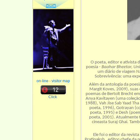
O poeta, editor e ativista 
poesia -
Baahar Bheetar, Uni
um diário de viagem N
Sobrevivência: uma expe
on-line - visitor map
Além da antologia da poesi
Margit Koves, 2009), suas 
poemas de Bertolt Brecht em 
Click
Anya Kavitayen (uma coleção 
1988), Vah Jise Sab Yaad Tha
poeta, 1996), Gotrayan (c
poeta, 1995) e Desh (poem
poeta, 2001). Atualmente t
cineasta Suraj Ghai. Tam
Ele foi o editor da revis
Pratipaksh , editor-chefe da r