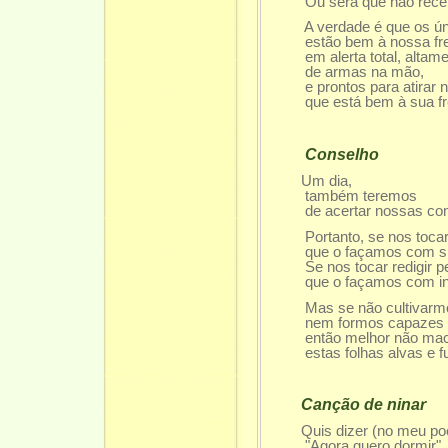
Ou será que não recebe
A verdade é que os únic
estão bem à nossa fre
em alerta total, altamen
de armas na mão,
e prontos para atirar n
que está bem à sua fre
Conselho
Um dia,
também teremos
de acertar nossas con
Portanto, se nos tocar 
que o façamos com sin
Se nos tocar redigir pe
que o façamos com inte
Mas se não cultivarmos 
nem formos capazes de 
então melhor não mac
estas folhas alvas e fu
Canção de ninar
Quis dizer (no meu p
"Agora quero dormir".