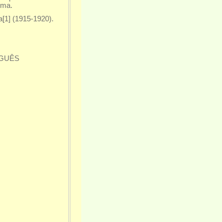
ima.
a[1] (1915-1920).
UGUÊS