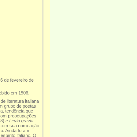
6 de fevereiro de
cebido em 1906.
literatura italiana
um grupo de poetas
ca, tendência que
 Com preocupações
68)
e Levia gravia
e, com sua nomeação
o. Ainda foram
spírito italiano. O