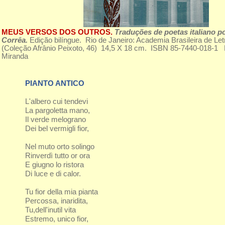
MEUS VERSOS DOS OUTROS.
Traduções de poetas italiano p
Corrêa.
Edição bilíngue. Rio de Janeiro: Academia Brasileira de Let
(Coleção Afrânio Peixoto, 46) 14,5 X 18 cm. ISBN 85-7440-018-1 Ex
Miranda
PIANTO ANTICO
L'albero cui tendevi
La pargoletta mano,
Il verde melograno
Dei bel vermigli fior,
Nel muto orto solingo
Rinverdì tutto or ora
E giugno lo ristora
Di luce e di calor.
Tu fior della mia pianta
Percossa, inaridita,
Tu,dell'inutil vita
Estremo, unico fior,