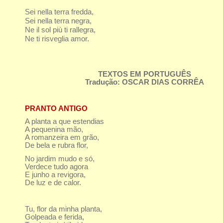
Sei nella terra fredda,
Sei nella terra negra,
Ne il sol più ti rallegra,
Ne ti risveglia amor.
TEXTOS EM PORTUGUÊS
Tradução: OSCAR DIAS CORRÊA
PRANTO ANTIGO
A planta a que estendias
A pequenina mão,
A romanzeira em grão,
De bela e rubra flor,
No jardim mudo e só,
Verdece tudo agora
E junho a revigora,
De luz e de calor.
Tu, flor da minha planta,
Golpeada e ferida,