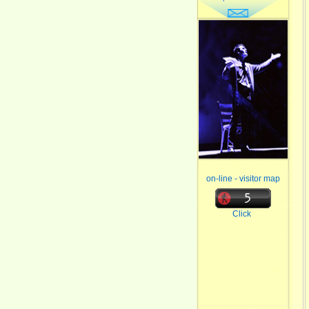
on-line - visitor map
Click