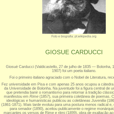
Foto e biografia: pt.wikipedia.org
GIOSUE CARDUCCI
Giosuè Carducci (Valdicastello, 27 de julho de 1835 — Bolonha, 1
1907) foi um poeta italiano.
Foi o primeiro italiano agraciado com o Nobel de Literatura, re
Fez universidade em Pisa e com apenas 25 anos ocupou a cátedra de 
da Universidade de Bolonha. Na juventude foi a figura central de 
que pretendia banir o romantismo para retornar à tradição clássi
manifestou em
Rime
(1857), sua primeira coletânea de poemas.
ideológicas e humanísticas publicou as coletâneas
Juvenilia
(18
(1861-1871). Mais tarde evoluiu para uma postura menos radical 
para senador (1890), aceitou publicamente o regime monárquic
marcantes os versos de Rime e ritmi (1899), obra de exaltação ao e