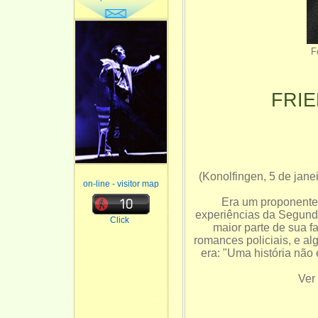
F
FRI
(Konolfingen, 5 de jan
on-line - visitor map
Era um proponente 
experiências da Segunda
Click
maior parte de sua 
romances policiais, e a
era: "Uma história não
Ver