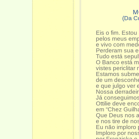
M
(Da C
Eis o fim. Esto
pelos meus emp
e vivo com med
Perderam sua e
Tudo está sepul
O Banco está ma
vistes periclita
Estamos subme
de um desconhe
e que julgo ver
Nossa derradeir
Já conseguimos
Ottilie deve enc
em “Chez Guilh
Que Deus nos a
e nos tire de no
Eu não imploro 
Imploro por noss
por Franziska e 