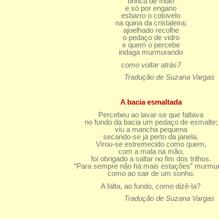
brinca de índio
e só por engano
esbarro o cotovelo
na quina da cristaleira;
ajoelhado recolhe
o pedaço de vidro
e quem o percebe
indaga murmurando
como voltar atrás?
Tradução de Suzana Vargas
A bacia esmaltada
Percebeu ao lavar-se que faltava
no fundo da bacia um pedaço de esmalte;
viu a mancha pequena
secando-se já perto da janela.
Virou-se estremecido como quem,
com a mala na mão,
foi obrigado a saltar no fim dos trilhos.
“Para sempre não há mais estações” murmu
como ao sair de um sonho.
A falta, ao fundo, como dizê-la?
Tradução de Suzana Vargas