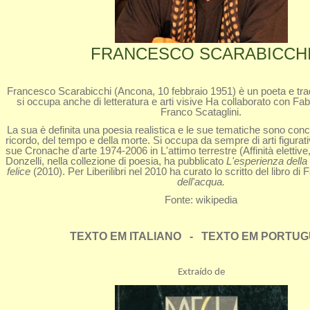
FRANCESCO SCARABICCH
Francesco Scarabicchi (Ancona, 10 febbraio 1951) è un poeta e tradu
si occupa anche di letteratura e arti visive Ha collaborato con Fa
Franco Scataglini.
La sua è definita una poesia realistica e le sue tematiche sono conc
ricordo, del tempo e della morte. Si occupa da sempre di arti figurati
sue Cronache d'arte 1974-2006 in L'attimo terrestre (Affinità elettiv
Donzelli, nella collezione di poesia, ha pubblicato
L'esperienza della
felice
(2010). Per Liberilibri nel 2010 ha curato lo scritto del libro di
dell'acqua.
Fonte: wikipedia
TEXTO EM ITALIANO - TEXTO EM PORTU
Extraído de