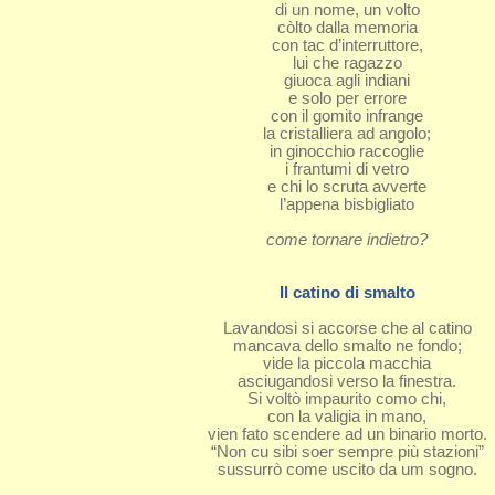
di un nome, un volto
còlto dalla memoria
con tac d’interruttore,
lui che ragazzo
giuoca agli indiani
e solo per errore
con il gomito infrange
la cristalliera ad angolo;
in ginocchio raccoglie
i frantumi di vetro
e chi lo scruta avverte
l’appena bisbigliato
come tornare indietro?
Il catino di smalto
Lavandosi si accorse che al catino
mancava dello smalto ne fondo;
vide la piccola macchia
asciugandosi verso la finestra.
Si voltò impaurito como chi,
con la valigia in mano,
vien fato scendere ad un binario morto.
“Non cu sibi soer sempre più stazioni”
sussurrò come uscito da um sogno.