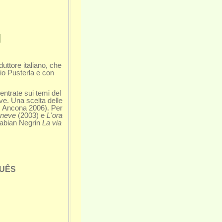
I
ttore italiano, che
bio Pusterla e con
entrate sui temi del
ve. Una scelta delle
e, Ancona 2006). Per
 neve
(2003) e
L'ora
 Fabian Negrin
La via
GUÊS