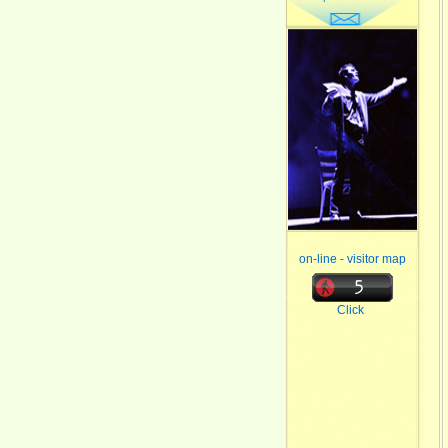
on-line - visitor map
Click