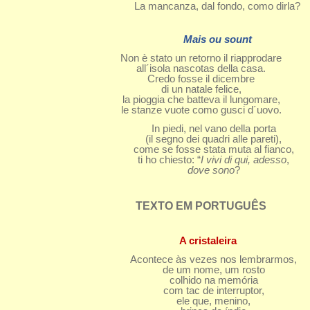
La mancanza, dal fondo, como dirla?
Mais ou sount
Non è stato un retorno il riapprodare
all´isola nascotas della casa.
Credo fosse il dicembre
di un natale felice,
la pioggia che batteva il lungomare,
le stanze vuote como gusci d´uovo.
In piedi, nel vano della porta
(il segno dei quadri alle pareti),
come se fosse stata muta al fianco,
ti ho chiesto: “
I vivi di qui, adesso
,
dove sono
?
TEXTO EM PORTUGUÊS
A cristaleira
Acontece às vezes nos lembrarmos,
de um nome, um rosto
colhido na memória
com tac de interruptor,
ele que, menino,