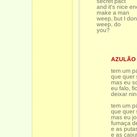
secret pact
and it's nice e
make a man
weep, but I don
weep, do
you?
AZULÃO
tem um p
que quer 
mas eu so
eu falo, f
deixar ni
tem um p
que quer 
mas eu jo
fumaça de
e as puta
e as caix