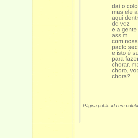
daí o col
mas ele 
aqui dent
de vez
e a gente
assim
com noss
pacto sec
e isto é s
para faz
chorar, m
choro, vo
chora?
Página publicada em outub