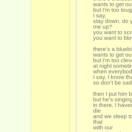
wants to get ou
but I'm too toug
I say,
stay down, do 
me up?
you want to sc
you want to bl
there's a bluebi
wants to get ou
but I'm too cleve
at night somet
when everybody
I say, I know th
so don't be sad
then I put him 
but he's singing 
in there, I haven
die
and we sleep to
that
with our