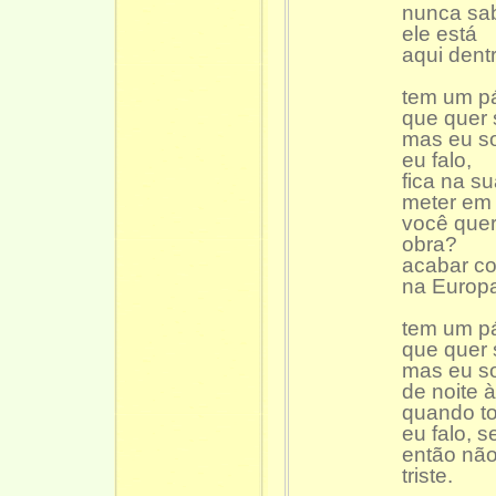
nunca sa
ele está
aqui dent
tem um p
que quer 
mas eu so
eu falo,
fica na s
meter em
você quer
obra?
acabar co
na Europ
tem um p
que quer 
mas eu so
de noite 
quando to
eu falo, s
então não
triste.