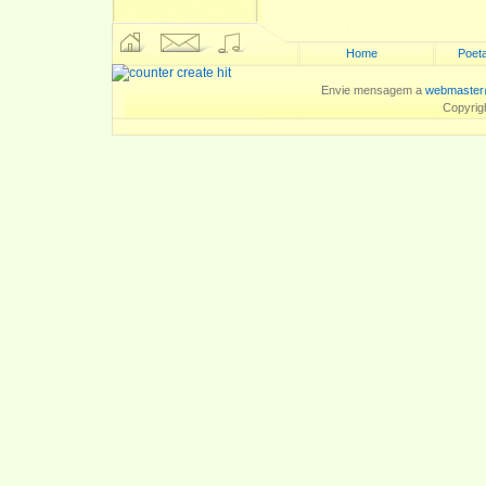
Home
Poeta
Envie mensagem a
webmaster
Copyrig