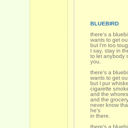
BLUEBIRD
there's a bluebi
wants to get ou
but I'm too toug
I say, stay in t
to let anybody 
you.
there's a bluebi
wants to get ou
but I pur whisk
cigarette smok
and the whores
and the grocery
never know tha
he's
in there.
there's a bluebi