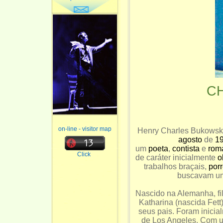
C
on-line - visitor map
Henry Charles Bukowski
agosto
de
1
um
poeta
,
contista
e
rom
Click
de caráter inicialmente
o
trabalhos braçais,
por
buscavam um
Nascido na Alemanha, fi
Katharina (nascida Fet
seus pais. Foram inicia
de Los Angeles. Com u