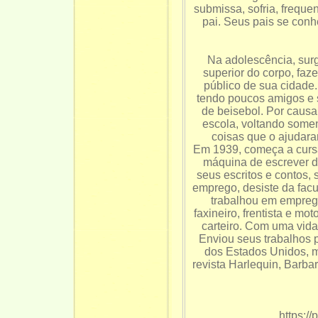
submissa, sofria, freque
pai. Seus pais se con
Na adolescência, surg
superior do corpo, faz
público de sua cidade
tendo poucos amigos e s
de beisebol. Por caus
escola, voltando some
coisas que o ajudaram
Em 1939, começa a cursa
máquina de escrever de
seus escritos e contos
emprego, desiste da fac
trabalhou em empreg
faxineiro, frentista e 
carteiro. Com uma vid
Enviou seus trabalhos p
dos Estados Unidos, m
revista Harlequin, Barba
https:/