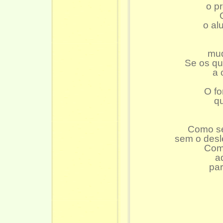
o p
o al
mud
Se os qu
a 
O fo
qu
Como se
sem o desl
Como
a
par