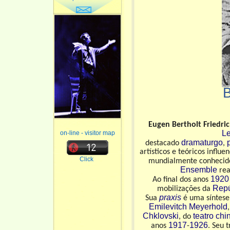
Eugen Bertholt Friedri
Le
on-line - visitor map
dramaturgo
destacado
,
artísticos e teóricos inf
Click
mundialmente conhecido
Ensemble
rea
1920
Ao final dos anos
Repú
mobilizações da
praxis
Sua
é uma síntese
Emilevitch Meyerhold
Chklovski
teatro chi
, do
1917
1926
anos
-
. Seu 