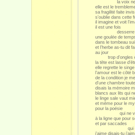
la voix n
elle est le trembleme
sa fragilité faite inv
s'oublie dans cette 
il imagine et voit l'i
il est une fois
desserre
une goulée de temp
dans le tombeau sui
et l'herbe as-tu dit f
au jour
trop d'ongles
la tête est lasse d'ê
elle regrette le sing
l'amour est le côté 
de la condition je m
d'une chambre toute
disais la mémoire m
blancs aux lits qui n
le linge sale vaut mi
et même pour le my
pour la poésie
qui ne 
à la ligne que pour so
et par saccades
qui
j'aime disais-tu j'ai