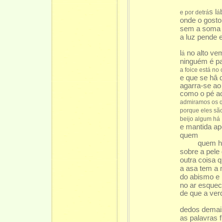
s l
e por detrá
á
onde o gosto
sem a soma q
a luz pende 
l
no alto vem
á
ninguém é pa
a foice está no
e que se hâ 
agarra-se a
como o pé a
admiramos os 
porque eles sã
beijo algum há
e mantida ap
quem
quem ha
sobre a pele
outra coisa 
a asa tem a
do abismo e
no ar esquec
de que a ve
dedos demai
as palavras 