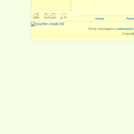
Home
Poeta
Envie mensagem a
webmaster
Copyrig