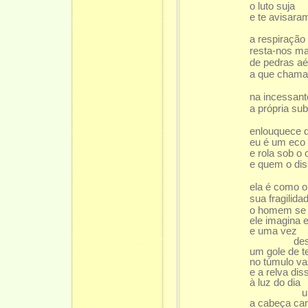
o luto suja
e te avisara
a respiração
resta-nos m
de pedras aé
a que chama
na incessan
a própria su
enlouquece de
eu é um eco
e rola sob o 
e quem o di
ela é como o
sua fragilida
o homem se 
ele imagina 
e uma vez
descerra
um gole de 
no túmulo va
e a relva dis
à luz do dia
unhas de
a cabeça can