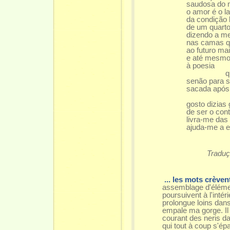
saudosa do 
o amor é o l
da condição
de um quarto
dizendo a me
nas camas q
ao futuro mai
e até mesmo 
à poesia
que o mai
senão para s
sacada após
quem
gosto dizias
de ser o cont
livra-me das 
ajuda-me a e
Tradução d
... les mots crève
assemblage d'éléme
poursuivent à l'intér
prolongue loins dans
empale ma gorge. Il
courant des neris d
qui tout à coup s'é