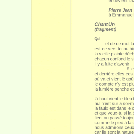
et devient l'a
Pierre Jean
à Emmanuel
Chant Un
(fragment)
Q
ui
et de ce mot l
est-ce vers toi ou bi
la vieille plainte déch
chacun confond le sa
il y a fuite d'avenir
ô l
et derrière elles ces
où va et vient lè goû
le compte n'y est plus
la lumière penche et
là-haut vient le bleu 
nul n'est sûr à soi
la faulx est dans l
et que veux-tu si la
tient au passé toujou
comme le pied à la
nous admirons ceux
car ils sont la nat