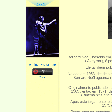
Bernard Noël , nascido e
( Aveyron ), é po
on-line - visitor map
Ele também pub
Notado em 1958, desde a pu
Bernard Noël aguarda n
Click
Originalmente publicado 
1969 , então em 1971 (d
Château de Cène
g
Após este julgamento, e 
1975 
Poeta, escritor, ensaísta