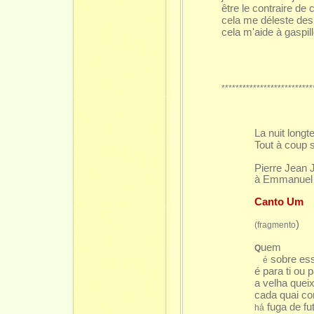
être le contraire de 
cela me déleste des 
cela m'aide à gaspil
**************************
La nuit long
Tout à coup 
Pierre Jean 
à Emmanuel
Canto Um
)
(fragmento
uem
Q
sobre ess
é
é para ti ou
a velha quei
cada quai co
fuga de fu
há