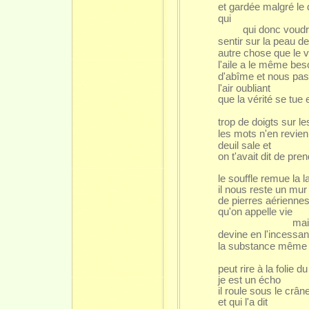
et gardée malgré le 
qui
qui donc voudr
sentir sur la peau d
autre chose que le 
l'aile a le même bes
d'abîme et nous pa
l'air oubliant
que la vérité se tue
trop de doigts sur l
les mots n'en revie
deuil sale et
on t'avait dit de pre
le souffle remue la 
il nous reste un mur
de pierres aérienne
qu'on appelle vie
mai
devine en l'incessa
la substance même d
peut rire à la folie du
je est un écho
il roule sous le crân
et qui l'a dit