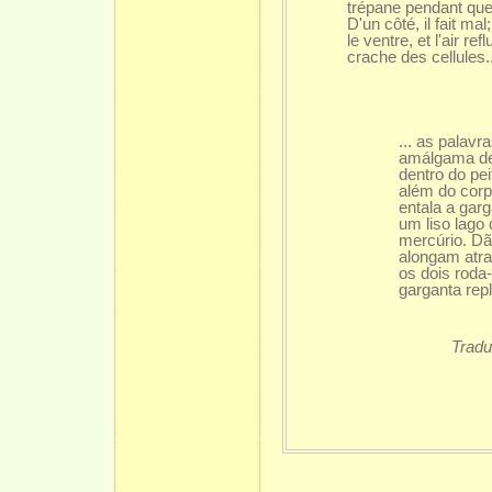
trépane pendant que
D'un côté, il fait mal
le ventre, et l'air r
crache des cellules..
... as palav
amálgama de
dentro do pe
além do cor
entala a gar
um liso lago
mercúrio. D
alongam atra
os dois roda
garganta rep
Tradu