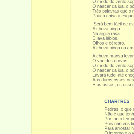
O modo do vento sop
O nascer da lua, o pô
Três palavras que o
Pouca coisa a esque
Será bem fácil de e
A chuva pinga
Na argila rasa
E lava lábios,
Olhos e cérebro.
A chuva pinga na argi
A chuva mansa levar
O voo dos corvos,
O modo do vento sop
O nascer da lua, o pô
Lavará tudo, até che
Aos duros ossos de
E os ossos, os oss
CHARTRES
Pedras, o que
Não é que tenha
Por tanto tempo
Pois não vos t
Para arrostar n
O inverno e o 