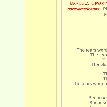
MARQUES, Oswaldi
norte-americanos.
R
E
The tears were
The tear
Th
The blo
T
Th
T
The tears were n
Because 
Because 