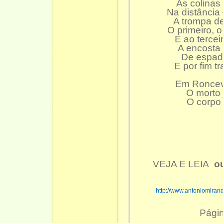
As colina
Na distância
A trompa d
O primeiro, 
E ao terce
A encosta 
De espada
E por fim t
Em Ronceva
O morto 
O corpo 
VEJA E LEIA
o
http://www.antoniomiran
Pági