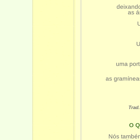
deixando
as á
U
uma port
as gramíneas
Trad.
O 
Nós também