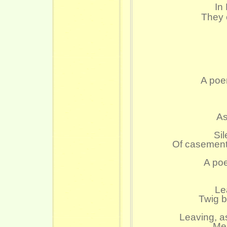
In
They 
A poe
As
Si
Of casement
A poe
Le
Twig b
Leaving, a
Me