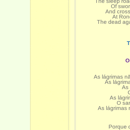
The sleep roa
Of swor
And crosse
At Ron
The dead aga
O
As lágrimas nã
As lágrim
As 
As lágr
O san
As lágrimas 
Porque 