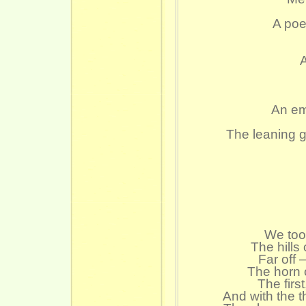
A poe
An em
The leaning 
We too
The hills
Far off 
The horn 
The first
And with the 