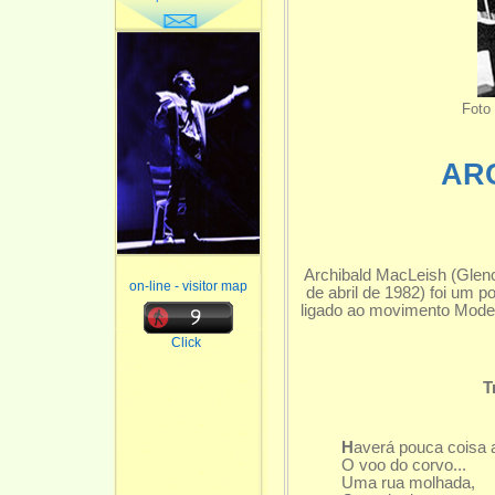
Foto 
AR
Archibald MacLeish (Glenc
on-line - visitor map
de abril de 1982) foi um p
ligado ao movimento Modern
Click
T
H
averá pouca coisa 
O voo do corvo...
Uma rua molhada,