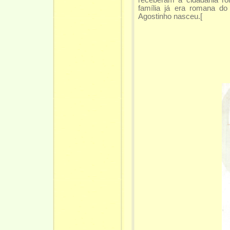
receberam a cidadania ro
família já era romana d
Agostinho nasceu.[