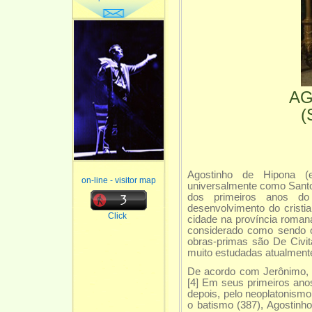
AG
(
Agostinho de Hipona (e
on-line - visitor map
universalmente como Santo 
dos primeiros anos do 
desenvolvimento do cristia
Click
cidade na província romana
considerado como sendo o
obras-primas são De Civit
muito estudadas atualment
De acordo com Jerônimo, s
[4] Em seus primeiros anos
depois, pelo neoplatonismo 
o batismo (387), Agostinho