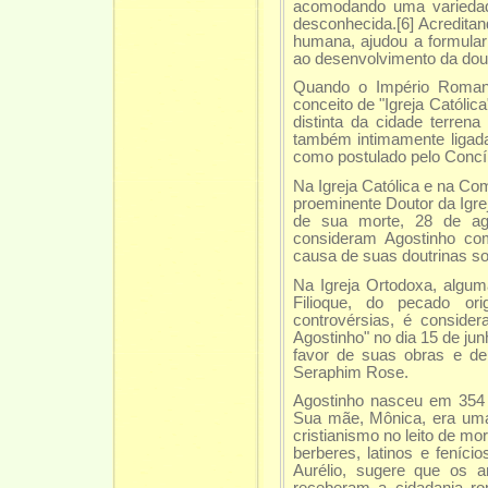
acomodando uma variedad
desconhecida.[6] Acreditan
humana, ajudou a formular 
ao desenvolvimento da dout
Quando o Império Romano
conceito de "Igreja Católi
distinta da cidade terre
também intimamente ligada
como postulado pelo Concíli
Na Igreja Católica e na C
proeminente Doutor da Igrej
de sua morte, 28 de agos
consideram Agostinho co
causa de suas doutrinas so
Na Igreja Ortodoxa, algum
Filioque, do pecado or
controvérsias, é consid
Agostinho" no dia 15 de j
favor de suas obras e de
Seraphim Rose.
Agostinho nasceu em 354 
Sua mãe, Mônica, era uma 
cristianismo no leito de m
berberes, latinos e feníc
Aurélio, sugere que os a