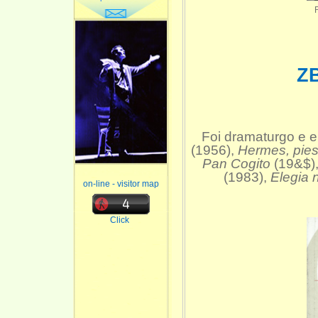
Z
Foi dramaturgo e e
(1956),
Hermes, pies
Pan Cogito
(19&$)
(1983),
Elegia 
on-line - visitor map
Click