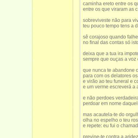
caminha ereto entre os q
entre os que viraram as 
sobreviveste não para vi
teu pouco tempo tens a 
sê corajoso quando falhe
no final das contas só ist
deixa que a tua ira impo
sempre que ouças a voz 
que nunca te abandone o
para com os delatores o
e virão ao teu funeral e c
e um verme escreverá a a
e não perdoes verdadeir
perdoar em nome daquele
mas acautela-te do orgul
olha no espelho o teu ro
e repete: eu fui o cham
previne-te contra a aride