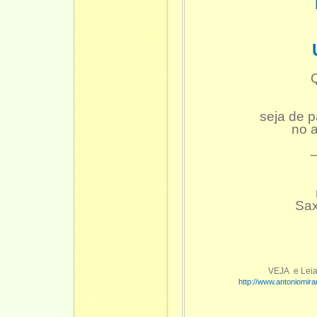
UMA 
Q
seja de p
no a
—
Sax
VEJA e Leia
http://www.antoniomi