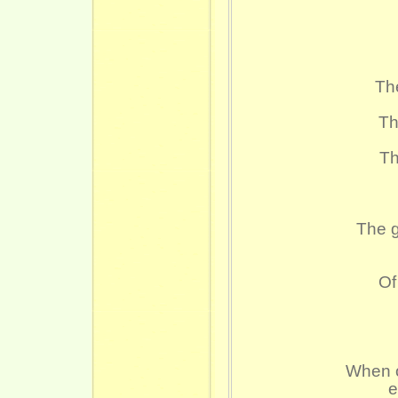
The
Th
Th
The g
Of
When o
e