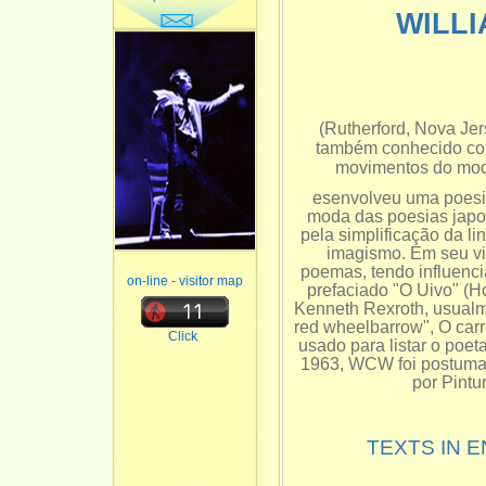
WILLI
(Rutherford, Nova Je
também conhecido co
movimentos do mod
esenvolveu uma poesia
moda das poesias japo
pela simplificação da l
imagismo. Em seu vié
poemas, tendo influenc
on-line - visitor map
prefaciado "O Uivo" (H
Kenneth Rexroth, usual
red wheelbarrow", O car
Click
usado para listar o poet
1963, WCW foi postuma
por Pintu
TEXTS IN 