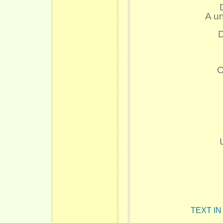
A un
D
O
TEXT I