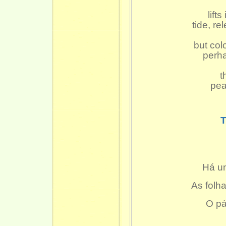
lift
tide, r
but co
perh
t
pea
Há u
As folh
O pá