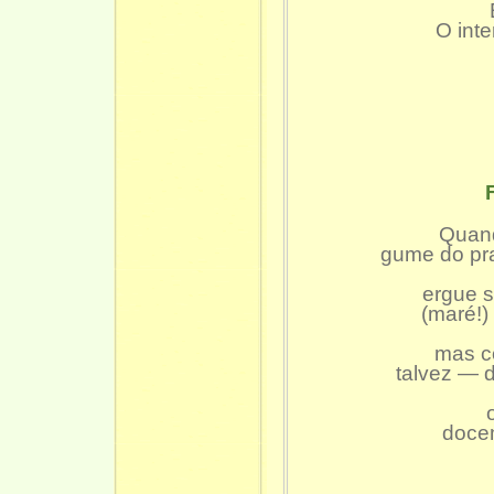
O int
Quand
gume do pr
ergue s
(maré!)
mas c
talvez — 
docem