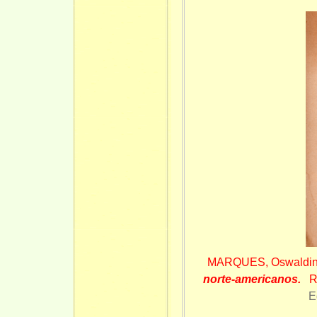
MARQUES, Oswaldi
norte-americanos.
R
E
Ex. b