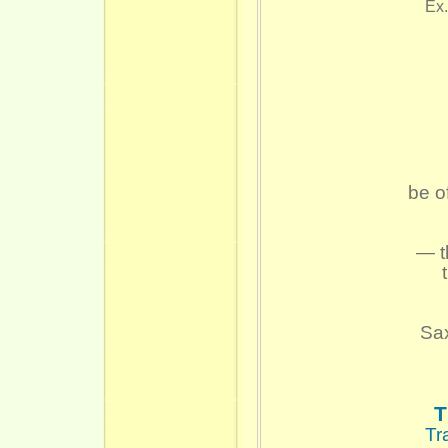
Ex.
be o
— t
Sax
T
Tr