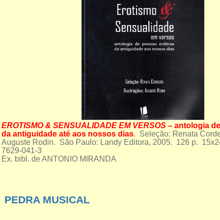
EROTISMO & SENSUALIDADE EM VERSOS –
antologia de
da antiguidade até aos nossos dias
.
Seleção: Renata Cordei
Auguste Rodin. São Paulo: Landy Editora, 2005. 126 p. 15x
7629-041-3
Ex. bibl. de ANTONIO MIRANDA
PEDRA MUSICAL