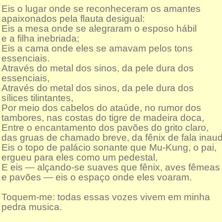
Eis o lugar onde se reconheceram os amantes
apaixonados pela flauta desigual:
Eis a mesa onde se alegraram o esposo hábil
e a filha inebriada;
Eis a cama onde eles se amavam pelos tons
essenciais.
Através do metal dos sinos, da pele dura dos
essenciais,
Através do metal dos sinos, da pele dura dos
sílices tilintantes,
Por meio dos cabelos do ataúde, no rumor dos
tambores, nas costas do tigre de madeira doca,
Entre o encantamento dos pavões do grito claro,
das gruas de chamado breve, da fênix de fala inaud
Eis o topo de palácio sonante que Mu-Kung, o pai,
ergueu para eles como um pedestal,
E eis — alçando-se suaves que fênix, aves fêmeas
e pavões — eis o espaço onde eles voaram.
Toquem-me: todas essas vozes vivem em minha
pedra musica.