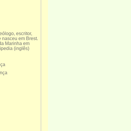
ólogo, escritor,
Ele nasceu em Brest.
 da Marinha em
pedia (inglês)
nça
ança