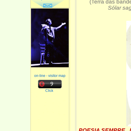
(Terra das band
Sólar sa
on-line - visitor map
Click
POESIA SEMPRE. Mi