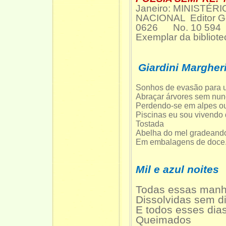
Janeiro: MINISTÉ
NACIONAL Editor Ge
0626 No. 10 594
Exemplar da bibliot
Giardini Margher
Sonhos de evasão para u
Abraçar árvores sem nunc
Perdendo-se em alpes o
Piscinas eu sou vivendo 
Tostada
Abelha do mel gradeando
Em embalagens de doc
Mil e azul noites
Todas essas man
Dissolvidas sem d
E todos esses dia
Queimados