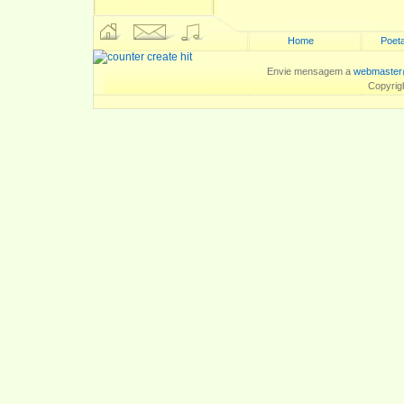
Home
Poeta
Envie mensagem a
webmaster
Copyrig