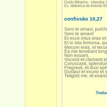
Guido Bilharino. Uberaba,
Ex. biblioteca de Antonio M
confissão 10,27
Sero te amavi, pulch
Sero te amavi!
Et ecce intus eras et
Et in ista formosa, q
Mecum eras, et tec
Ea me tenebant longe
Non essant.
Vocasti et clamasti e
Coruscasti, splendui
Fragrasti, et duxi spir
Gustavi et exurio et si
Tetigisti me, et exar
Tradu