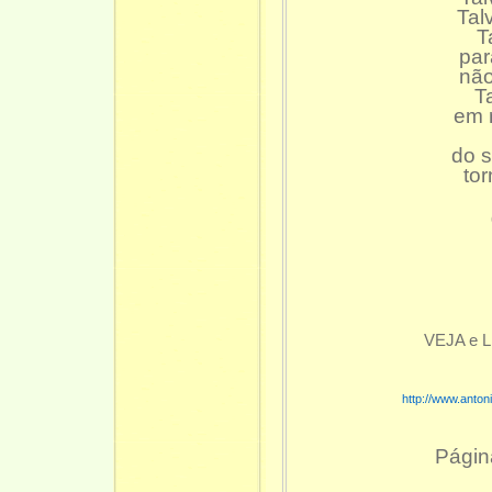
Tal
T
par
não
T
em 
do 
tor
VEJA e 
http://www.anto
Págin