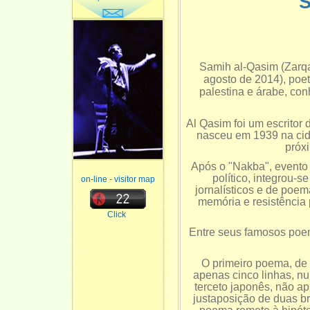
Samih al-Qasim (Zarqa,
agosto de 2014), poe
palestina e árabe, co
Al Qasim foi um escritor d
nasceu em 1939 na cid
próx
Após o "Nakba", evento 
político, integrou-s
on-line - visitor map
jornalísticos e de poe
memória e resistência
Click
Entre seus famosos poem
O primeiro poema, de 
apenas cinco linhas, num
terceto japonês, não ap
justaposição de duas br