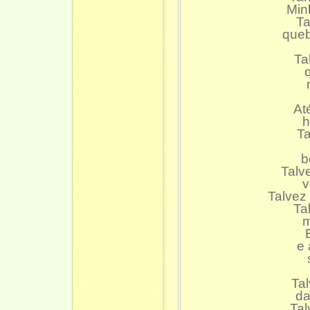
Min
Ta
queb
Ta
At
h
Ta
b
Talv
v
Talvez
Ta
m
e 
Tal
da
Tal