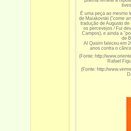
poema remete à hipóte
tive
É uma peça ao mesmo te
de Maiakovski ("come ana
tradução de Augusto de C
os percevejos / Fui de
Campos), e ainda a "po
de B
Al Qasim faleceu em 20
anos contra o câncer
(Fonte: http://www.orient
Rafael Fig
(Fonte: http://www.ver
D