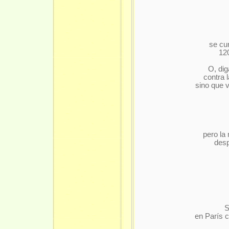
se cu
120
O, dig
contra 
sino que 
pero la 
desp
S
en París 