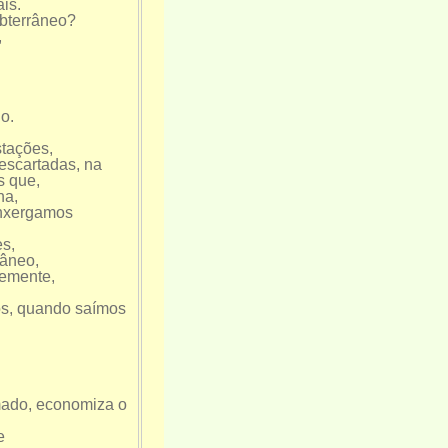
is.
bterrâneo?
,
o.
tações,
escartadas, na
s que,
ha,
enxergamos
es,
râneo,
temente,
tos, quando saímos
mado, economiza o
e