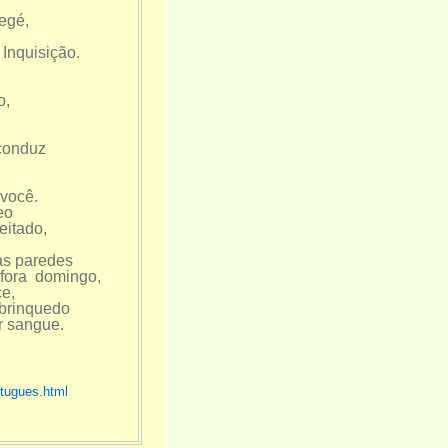
egé,
Inquisição.
o,
conduz
 você.
eo
eitado,
as paredes
s fora domingo,
e,
 brinquedo
ar sangue.
rtugues.html