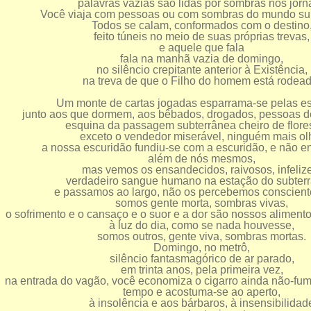
palavras vazias são lidas por sombras nos jorna
Você viaja com pessoas ou com sombras do mundo su
Todos se calam, conformados com o destino
feito túneis no meio de suas próprias trevas,
e aquele que fala
fala na manhã vazia de domingo,
no silêncio crepitante anterior à Existência,
na treva de que o Filho do homem está rodead
Um monte de cartas jogadas esparrama-se pelas es
junto aos que dormem, aos bêbados, drogados, pessoas d
esquina da passagem subterrânea cheiro de flore
exceto o vendedor miserável, ninguém mais ol
a nossa escuridão fundiu-se com a escuridão, e não 
além de nós mesmos,
mas vemos os ensandecidos, raivosos, infeliz
verdadeiro sangue humano na estação do subter
e passamos ao largo, não os percebemos conscien
somos gente morta, sombras vivas,
o sofrimento e o cansaço e o suor e a dor são nossos alimen
à luz do dia, como se nada houvesse,
somos outros, gente viva, sombras mortas.
Domingo, no metrô,
silêncio fantasmagórico de ar parado,
em trinta anos, pela primeira vez,
na entrada do vagão, você economiza o cigarro ainda não-fu
tempo e acostuma-se ao aperto,
à insolência e aos bárbaros, à insensibilidad