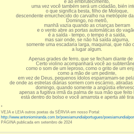
e ao embrutecimento,
uma vez você também será um cidadão, bién int
o que significa besta, filho de Moloque,
descendente emurchecido do carvalho na metrópole da 
Domingo, no metrô,
manhã vazia quando as crianças berram
e o vento abre as portas automáticas do vagã
é a saída - tempo, o tempo é a saída,
mas sair onde, se não há saída alguma,
somente uma escadaria larga, maquinai, que não 
a lugar algum.
Apenas grades de ferro, que se fecham diante de
Certo violino acompanhará você ao subterrân
como o som de um leproso, como o grito de um enj
como a mão de um pedinte,
em vez de Deus, pequenos ídolos esparramam-se pel
de onde as estrelas diárias sorriem com escárnio, atirada
domingo, quando somente a angústia efervesc
apenas a fugitiva irmã da palma de sua mão que feito
está dentro do bolso e você amarrota e aperta até tir
*
VEJA e LEIA outros poetas da SÉRVIA em nosso Portal:
http://www.antoniomiranda.com.br/poesiamundialportugues/poesiamundialpo
PÁGINA publicada em setembro de 2024