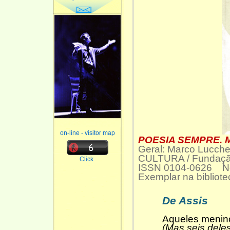
on-line - visitor map
POESIA SEMPRE. M
Geral: Marco Lucch
CULTURA / Fundaç
Click
ISSN 0104-0626
Exemplar na bibliot
De Assis
Aqueles menin
(Mas seis dele