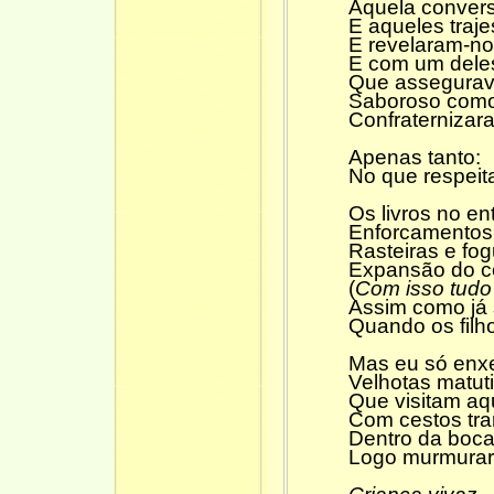
Aquela convers
E aqueles traje
E revelaram-no
E com um dele
Que assegurava
Saboroso como
Confraternizar
Apenas tanto:
No que respeit
Os livros no en
Enforcamentos,
Rasteiras e fog
Expansão do co
(
Com isso tudo
Assim como já 
Quando os filh
Mas eu só enx
Velhotas matut
Que visitam a
Com cestos tra
Dentro da boca
Logo murmura