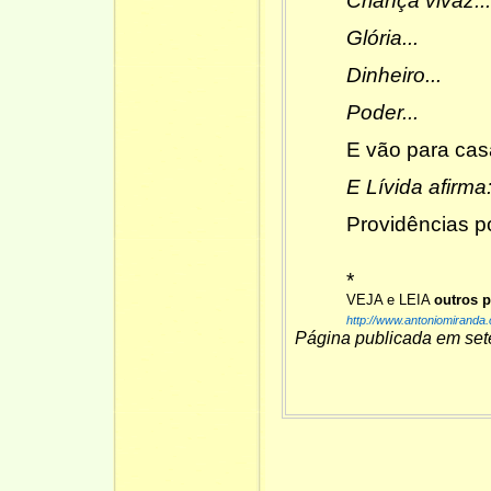
Criança vivaz...
Glória...
Dinheiro...
Poder...
E vão para cas
E Lívida afirma
Providências p
*
VEJA e LEIA
outros 
http://www.antoniomiranda
Página publicada em se