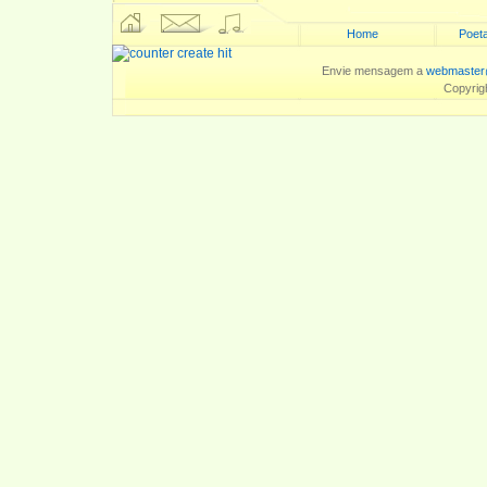
Home
Poeta
Envie mensagem a
webmaster
Copyrig