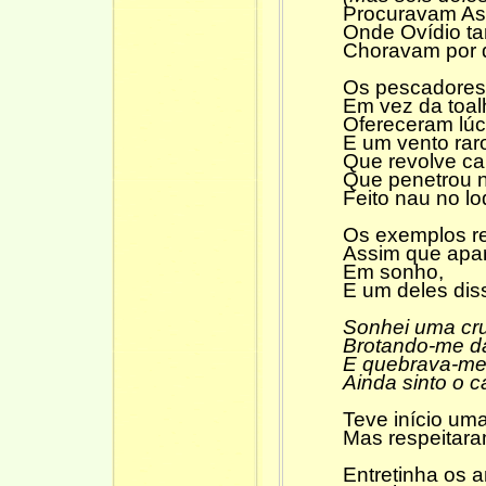
Procuravam As
Onde Ovídio t
Choravam por di
Os pescadores 
Em vez da toal
Ofereceram lúci
E um vento rar
Que revolve ca
Que penetrou n
Feito nau no lo
Os exemplos r
Assim que apa
Em sonho,
E um deles dis
Sonhei uma cr
Brotando-me d
E quebrava-me
Ainda sinto o c
Teve início uma
Mas respeitaram
Entretinha os an