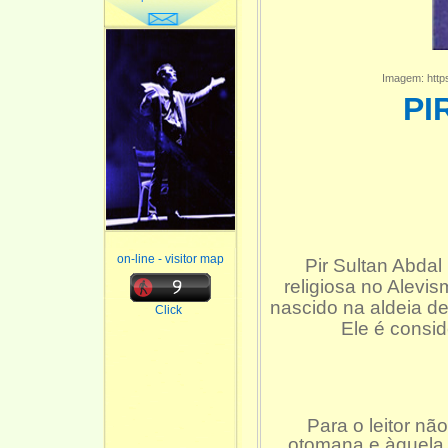
Imagem: https
PI
Sécu
on-line - visitor map
Pir Sultan Abdal
religiosa no Alevi
nascido na aldeia de
Click
Ele é consid
Para o leitor não
otomana e àquela d