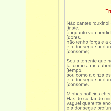
Tr
Não cantes rouxinol 
[triste,
enquanto vou perdi
[dores,
não tenho força e a 
e a dor segue profu
[consome;
Sou a torrente que n
tal como a rosa aber
[tempo,
sou como a cinza es
e a dor segue profu
[consome.
Minhas notícias cheg
Hás de cuidar de mi
vaguei quarenta ano
e a dor segue profu