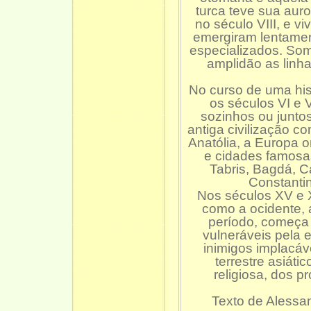
turca teve sua auro
no século VIII, e v
emergiram lentamen
especializados. Som
amplidão as linhas
No curso de uma hist
os séculos VI e 
sozinhos ou junt
antiga civilização co
Anatólia, a Europa or
e cidades famosa
Tabris, Bagdá, 
Constanti
Nos séculos XV e X
como a ocidente, 
período, começa
vulneráveis pela
inimigos implacáv
terrestre asiáti
religiosa, dos p
Texto de Alessa